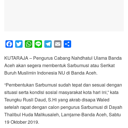
F
T
W
L
T
E
S
a
w
h
i
e
m
h
KUTARAJA – Pengurus Cabang Nahdhatul Ulama Banda
c
i
a
n
l
a
a
Aceh akan segera membentuk Sarbumusi atau Serikat
e
t
t
e
e
i
r
Buruh Muslimin Indonesia NU di Banda Aceh.
b
t
s
g
l
e
o
e
A
r
“Pembentukan Sarbumusi sudah tepat dan sesuai dengan
o
r
p
a
situasi serta kondisi sosial masyarakat kota hari ini,” kata
k
p
m
Teungku Rusli Daud, S.Hi yang akrab disapa Waled
setelah rapat dengan calon pengurus Sarbumusi di Dayah
Thalibul Huda Malikusaleh, Lamjame-Banda Aceh, Sabtu
19 Oktober 2019.