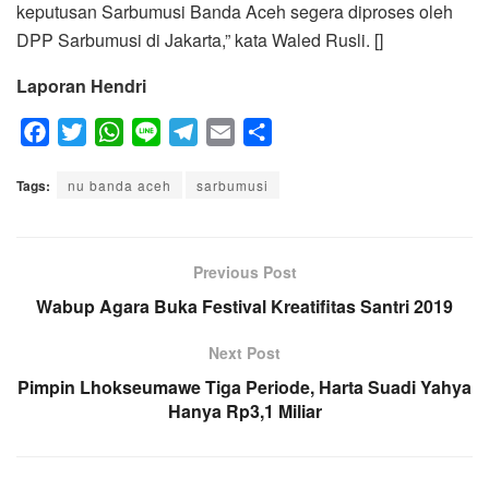
keputusan Sarbumusi Banda Aceh segera diproses oleh
DPP Sarbumusi di Jakarta,” kata Waled Rusli. []
Laporan Hendri
F
T
W
L
T
E
S
a
w
h
i
e
m
h
Tags:
c
nu banda aceh
i
a
n
sarbumusi
l
a
a
e
t
t
e
e
i
r
b
t
s
g
l
e
o
e
A
Previous Post
r
o
r
p
a
Wabup Agara Buka Festival Kreatifitas Santri 2019
k
p
m
Next Post
Pimpin Lhokseumawe Tiga Periode, Harta Suadi Yahya
Hanya Rp3,1 Miliar