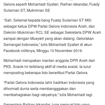
o
r
p
a
Gelora seperti Moharriadi Syafari, Raihan Iskandar, Fuady
k
p
m
Sulaiman ST, Mukminan SE
“Sah. Selamat kepada bang Fuady Sulaiman ST MSi
sebagai ketua DPW Partai Gelora Indonesia Aceh, dan
Dekmin Mukminan RCL SE sebagai Sekretaris DPW Aceh
sampai dengan Musywil yang akan datang. Gelorakan
Semangat Indonesia,” tulis Moharriadi Syafari di akun
Facebook miliknya, Minggu 10 November 2019.
Moharriadi merupakan mantan anggota DPR Aceh dari
PKS. Sosok ini terbilang aktif di media sosial. Ia turut
memposting beberapa foto berartibut Partai Gelora.
“Partai Gelora Indonesia lahir hadirkan Indonesia yang
dihormati dunia serta membangggakan dan
membahagiakan bagi rakyatnya,” tulis Moharriadi lagi.
Sementara Raihan Iskandar, juga memuat foto yang