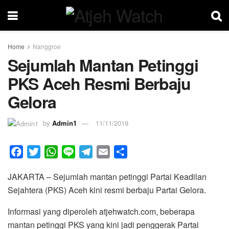
Home
Nanggroe
Sejumlah Mantan Petinggi
PKS Aceh Resmi Berbaju
Gelora
by
Admin1
11/11/2019
F
T
W
L
T
E
S
a
w
h
i
e
m
h
JAKARTA – Sejumlah mantan petinggi Partai Keadilan
c
i
a
n
l
a
a
Sejahtera (PKS) Aceh kini resmi berbaju Partai Gelora.
e
t
t
e
e
i
r
b
t
s
g
l
e
Informasi yang diperoleh atjehwatch.com, beberapa
o
e
A
r
mantan petinggi PKS yang kini jadi penggerak Partai