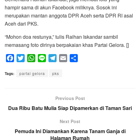
hampir sama di akun Facebook miliknya. Sosok ini
merupakan mantan anggota DPR Aceh serta DPR RI asal
Aceh dari PKS.
“Mohon doa restunya,” tulis Raihan Iskandar sambil
memasang foto dirinya berpakaian khas Partai Gelora. []
F
T
W
L
T
E
S
a
w
h
i
e
m
h
Tags:
c
partai gelora
i
a
n
pks
l
a
a
e
t
t
e
e
i
r
b
t
s
g
l
e
o
e
A
Previous Post
r
o
r
p
a
Dua Ribu Batu Mulia Siap Dipamerkan di Taman Sari
k
p
m
Next Post
Pemuda Ini Diamankan Karena Tanam Ganja di
Halaman Rumah