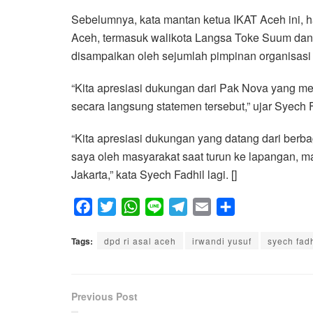
Sebelumnya, kata mantan ketua IKAT Aceh ini, h
Aceh, termasuk walikota Langsa Toke Suum dan 
disampaikan oleh sejumlah pimpinan organisas
“Kita apresiasi dukungan dari Pak Nova yang m
secara langsung statemen tersebut,” ujar Syech F
“Kita apresiasi dukungan yang datang dari berb
saya oleh masyarakat saat turun ke lapangan, m
Jakarta,” kata Syech Fadhil lagi. []
F
T
W
L
T
E
S
a
w
h
i
e
m
h
Tags:
c
dpd ri asal aceh
i
a
n
l
irwandi yusuf
a
a
syech fadh
e
t
t
e
e
i
r
b
t
s
g
l
e
Previous Post
o
e
A
r