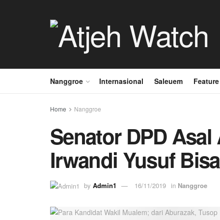
Nanggroe
Internasional
Saleuem
Feature
Home
Nanggroe
Senator DPD Asal
Irwandi Yusuf Bis
by
Admin1
16/11/2019
in
Nanggroe