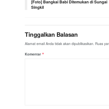
o
r
p
a
[Foto] Bangkai Babi Ditemukan di Sungai
Singkil
k
p
m
Tinggalkan Balasan
Alamat email Anda tidak akan dipublikasikan.
Ruas yan
Komentar
*