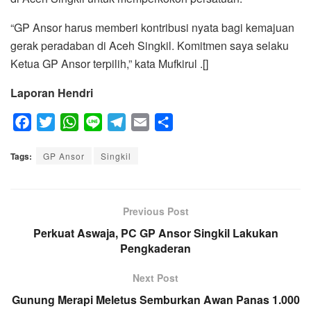
“GP Ansor harus memberi kontribusi nyata bagi kemajuan
gerak peradaban di Aceh Singkil. Komitmen saya selaku
Ketua GP Ansor terpilih,” kata Mufkirul .[]
Laporan Hendri
F
T
W
L
T
E
S
a
w
h
i
e
m
h
Tags:
c
GP Ansor
i
a
Singkil
n
l
a
a
e
t
t
e
e
i
r
b
t
s
g
l
e
o
e
A
Previous Post
r
o
r
p
a
Perkuat Aswaja, PC GP Ansor Singkil Lakukan
k
p
Pengkaderan
m
Next Post
Gunung Merapi Meletus Semburkan Awan Panas 1.000