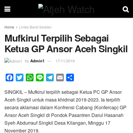
Home
Lintas Barat Selatan
Mufkirul Terpilih Sebagai
Ketua GP Ansor Aceh Singkil
by
Admin1
17/11/2019
F
T
W
L
T
E
S
a
w
h
i
e
m
h
SINGKIL – Mufkirul terpilih sebagai Ketua PC GP Ansor
c
i
a
n
l
a
a
Aceh Singkil untuk masa khidmat 2019-2023. Ia terpilih
e
t
t
e
e
i
r
secara aklamasi dalam Konfrensi Cabang (Konfercap) GP
b
t
s
g
l
e
Ansor Aceh Singkil di Pondok Pasantren Darul Hasanah
o
e
A
r
Syeh Abdurrauf Singkil Desa Kilangan, Minggu 17
o
r
p
a
November 2019.
k
p
m