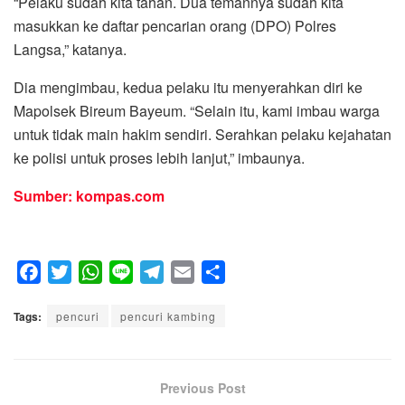
“Pelaku sudah kita tahan. Dua temannya sudah kita
masukkan ke daftar pencarian orang (DPO) Polres
Langsa,” katanya.
Dia mengimbau, kedua pelaku itu menyerahkan diri ke
Mapolsek Bireum Bayeum. “Selain itu, kami imbau warga
untuk tidak main hakim sendiri. Serahkan pelaku kejahatan
ke polisi untuk proses lebih lanjut,” imbaunya.
Sumber: kompas.com
F
T
W
L
T
E
S
a
w
h
i
e
m
h
Tags:
c
pencuri
i
a
pencuri kambing
n
l
a
a
e
t
t
e
e
i
r
b
t
s
g
l
e
o
e
A
Previous Post
r