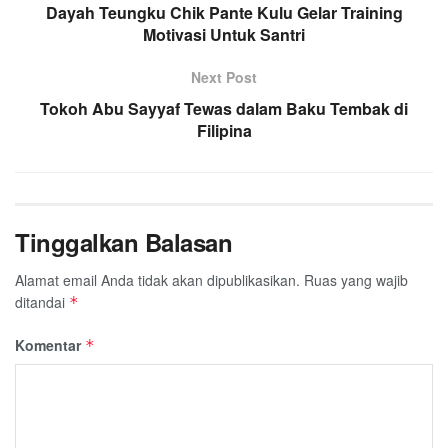
o
r
p
a
Dayah Teungku Chik Pante Kulu Gelar Training
k
p
Motivasi Untuk Santri
m
Next Post
Tokoh Abu Sayyaf Tewas dalam Baku Tembak di
Filipina
Tinggalkan Balasan
Alamat email Anda tidak akan dipublikasikan.
Ruas yang wajib
ditandai
*
Komentar
*