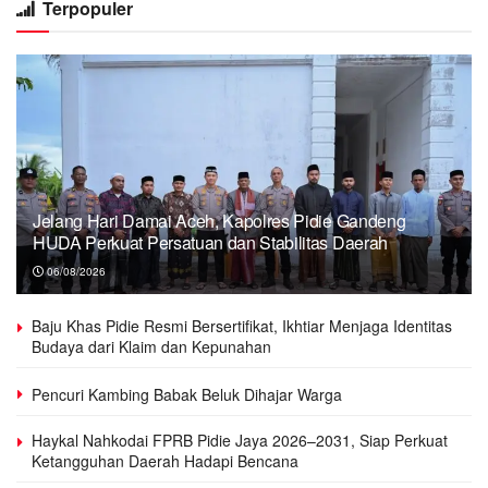
Terpopuler
Jelang Hari Damai Aceh, Kapolres Pidie Gandeng
HUDA Perkuat Persatuan dan Stabilitas Daerah
06/08/2026
Baju Khas Pidie Resmi Bersertifikat, Ikhtiar Menjaga Identitas
Budaya dari Klaim dan Kepunahan
Pencuri Kambing Babak Beluk Dihajar Warga
Haykal Nahkodai FPRB Pidie Jaya 2026–2031, Siap Perkuat
Ketangguhan Daerah Hadapi Bencana