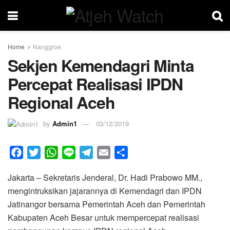
Home
Nanggroe
Sekjen Kemendagri Minta
Percepat Realisasi IPDN
Regional Aceh
by
Admin1
03/12/2019
F
T
W
L
T
E
S
a
w
h
i
e
m
h
Jakarta – Sekretaris Jenderal, Dr. Hadi Prabowo MM.,
c
i
a
n
l
a
a
mengintruksikan jajarannya di Kemendagri dan IPDN
e
t
t
e
e
i
r
Jatinangor bersama Pemerintah Aceh dan Pemerintah
b
t
s
g
l
e
Kabupaten Aceh Besar untuk mempercepat realisasi
o
e
A
r