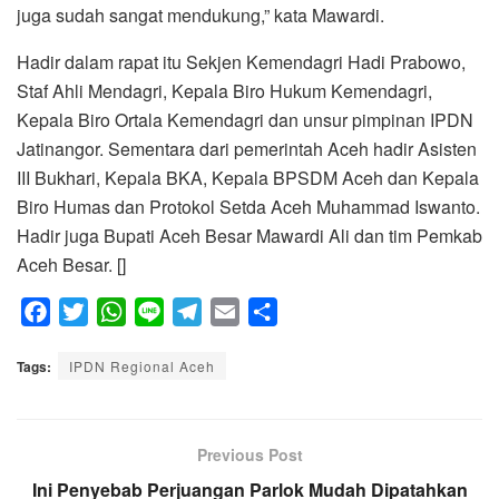
juga sudah sangat mendukung,” kata Mawardi.
Hadir dalam rapat itu Sekjen Kemendagri Hadi Prabowo,
Staf Ahli Mendagri, Kepala Biro Hukum Kemendagri,
Kepala Biro Ortala Kemendagri dan unsur pimpinan IPDN
Jatinangor. Sementara dari pemerintah Aceh hadir Asisten
III Bukhari, Kepala BKA, Kepala BPSDM Aceh dan Kepala
Biro Humas dan Protokol Setda Aceh Muhammad Iswanto.
Hadir juga Bupati Aceh Besar Mawardi Ali dan tim Pemkab
Aceh Besar. []
F
T
W
L
T
E
S
a
w
h
i
e
m
h
Tags:
c
IPDN Regional Aceh
i
a
n
l
a
a
e
t
t
e
e
i
r
b
t
s
g
l
e
o
e
A
Previous Post
r
o
r
p
a
Ini Penyebab Perjuangan Parlok Mudah Dipatahkan