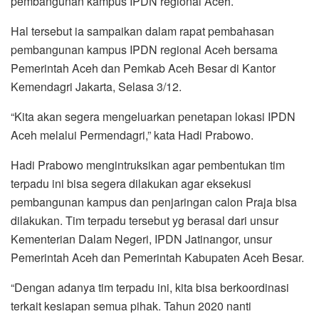
pembangunan kampus IPDN regional Aceh.
o
r
p
a
k
p
m
Hal tersebut ia sampaikan dalam rapat pembahasan
pembangunan kampus IPDN regional Aceh bersama
Pemerintah Aceh dan Pemkab Aceh Besar di Kantor
Kemendagri Jakarta, Selasa 3/12.
“Kita akan segera mengeluarkan penetapan lokasi IPDN
Aceh melalui Permendagri,” kata Hadi Prabowo.
Hadi Prabowo mengintruksikan agar pembentukan tim
terpadu ini bisa segera dilakukan agar eksekusi
pembangunan kampus dan penjaringan calon Praja bisa
dilakukan. Tim terpadu tersebut yg berasal dari unsur
Kementerian Dalam Negeri, IPDN Jatinangor, unsur
Pemerintah Aceh dan Pemerintah Kabupaten Aceh Besar.
“Dengan adanya tim terpadu ini, kita bisa berkoordinasi
terkait kesiapan semua pihak. Tahun 2020 nanti