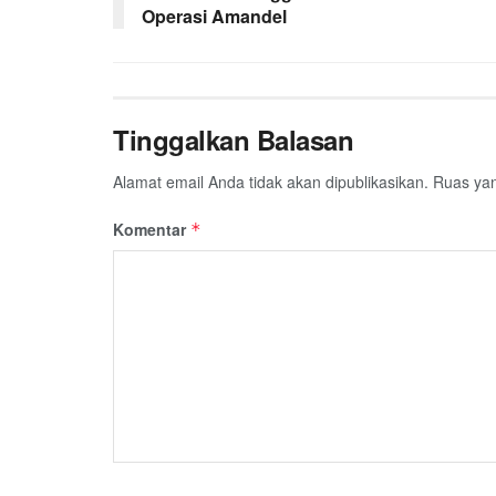
Operasi Amandel
k
p
m
Tinggalkan Balasan
Alamat email Anda tidak akan dipublikasikan.
Ruas yan
Komentar
*