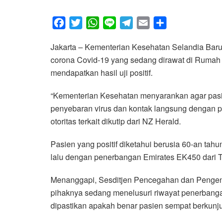
F
T
W
L
T
E
S
a
w
h
i
e
m
h
Jakarta – Kementerian Kesehatan Selandia Baru 
c
i
a
n
l
a
a
corona Covid-19 yang sedang dirawat di Rumah S
e
t
t
e
e
i
r
mendapatkan hasil uji positif.
b
t
s
g
l
e
o
e
A
r
“Kementerian Kesehatan menyarankan agar pasie
o
r
p
a
penyebaran virus dan kontak langsung dengan pa
k
p
m
otoritas terkait dikutip dari NZ Herald.
Pasien yang positif diketahui berusia 60-an tahu
lalu dengan penerbangan Emirates EK450 dari Te
Menanggapi, Sesditjen Pencegahan dan Pengen
pihaknya sedang menelusuri riwayat penerbanga
dipastikan apakah benar pasien sempat berkunjun