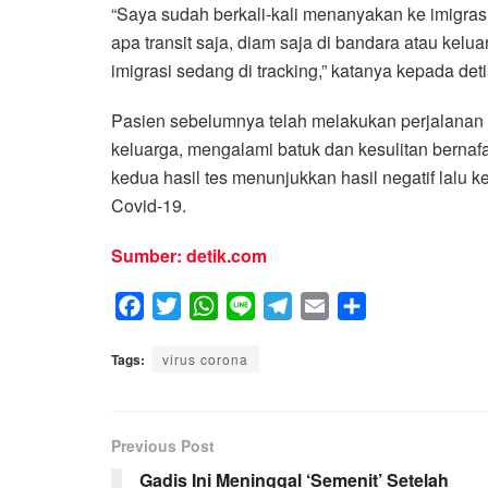
“Saya sudah berkali-kali menanyakan ke imigras
apa transit saja, diam saja di bandara atau kel
imigrasi sedang di tracking,” katanya kepada det
Pasien sebelumnya telah melakukan perjalanan 
keluarga, mengalami batuk dan kesulitan bernaf
kedua hasil tes menunjukkan hasil negatif lalu k
Covid-19.
Sumber: detik.com
F
T
W
L
T
E
S
a
w
h
i
e
m
h
Tags:
c
virus corona
i
a
n
l
a
a
e
t
t
e
e
i
r
b
t
s
g
l
e
Previous Post
o
e
A
r
o
r
p
a
Gadis Ini Meninggal ‘Semenit’ Setelah