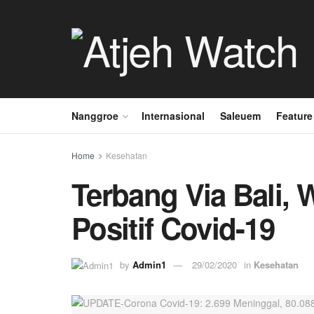
Nanggroe
Internasional
Saleuem
Feature
Home
Kesehatan
Terbang Via Bali,
Positif Covid-19
by
Admin1
29/02/2020
in
Kesehatan