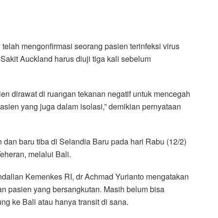
telah mengonfirmasi seorang pasien terinfeksi virus
akit Auckland harus diuji tiga kali sebelum
n dirawat di ruangan tekanan negatif untuk mencegah
sien yang juga dalam isolasi,” demikian pernyataan
n dan baru tiba di Selandia Baru pada hari Rabu (12/2)
heran, melalui Bali.
dalian Kemenkes RI, dr Achmad Yurianto mengatakan
n pasien yang bersangkutan. Masih belum bisa
g ke Bali atau hanya transit di sana.