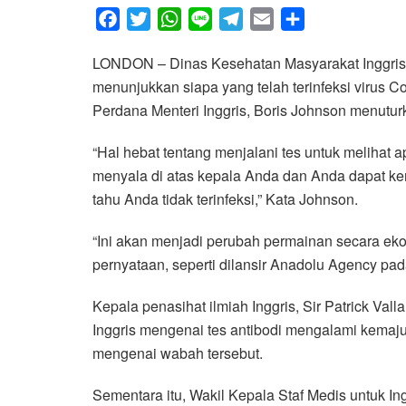
F
T
W
L
T
E
S
a
w
h
i
e
m
h
LONDON – Dinas Kesehatan Masyarakat Inggris 
c
i
a
n
l
a
a
menunjukkan siapa yang telah terinfeksi virus C
e
t
t
e
e
i
r
Perdana Menteri Inggris, Boris Johnson menuturka
b
t
s
g
l
e
o
e
A
r
“Hal hebat tentang menjalani tes untuk melihat ap
o
r
p
a
menyala di atas kepala Anda dan Anda dapat ke
k
p
m
tahu Anda tidak terinfeksi,” Kata Johnson.
“Ini akan menjadi perubah permainan secara ek
pernyataan, seperti dilansir Anadolu Agency pad
Kepala penasihat ilmiah Inggris, Sir Patrick Va
Inggris mengenai tes antibodi mengalami kemaju
mengenai wabah tersebut.
Sementara itu, Wakil Kepala Staf Medis untuk I