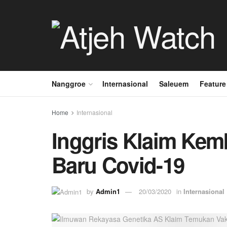
Nanggroe
Internasional
Saleuem
Feature
Home
Internasional
Inggris Klaim Kem
Baru Covid-19
by
Admin1
20/03/2020
in
Internasional