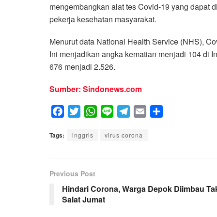
mengembangkan alat tes Covid-19 yang dapat d
pekerja kesehatan masyarakat.
Menurut data National Health Service (NHS), Co
Ini menjadikan angka kematian menjadi 104 di In
676 menjadi 2.526.
Sumber: Sindonews.com
F
T
W
L
T
E
S
a
w
h
i
e
m
h
Tags:
c
inggris
i
a
virus corona
n
l
a
a
e
t
t
e
e
i
r
b
t
s
g
l
e
Previous Post
o
e
A
r
o
r
p
a
Hindari Corona, Warga Depok Diimbau Ta
Salat Jumat
k
p
m