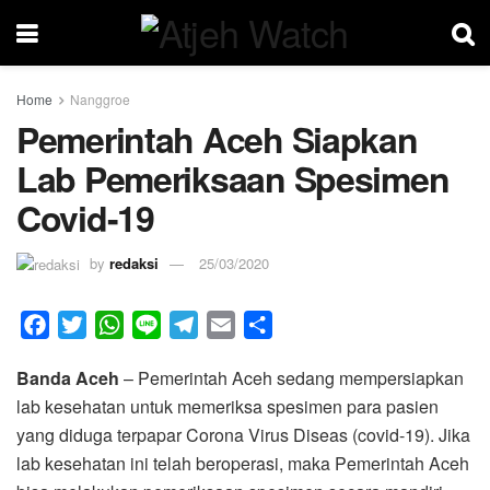
Home
Nanggroe
Pemerintah Aceh Siapkan
Lab Pemeriksaan Spesimen
Covid-19
by
redaksi
25/03/2020
F
T
W
L
T
E
S
a
w
h
i
e
m
h
Banda Aceh
– Pemerintah Aceh sedang mempersiapkan
c
i
a
n
l
a
a
lab kesehatan untuk memeriksa spesimen para pasien
e
t
t
e
e
i
r
yang diduga terpapar Corona Virus Diseas (covid-19). Jika
b
t
s
g
l
e
lab kesehatan ini telah beroperasi, maka Pemerintah Aceh
o
e
A
r