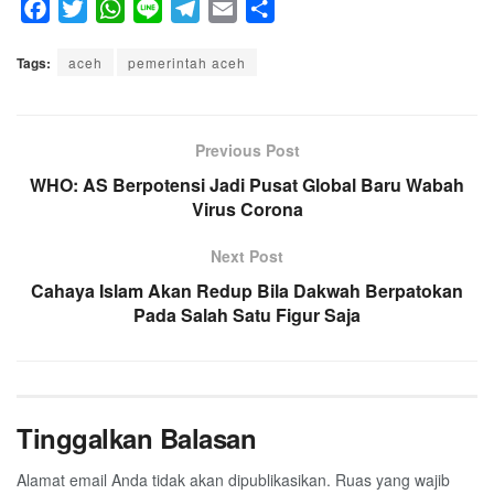
F
T
W
L
T
E
S
a
w
h
i
e
m
h
Tags:
c
aceh
i
a
pemerintah aceh
n
l
a
a
e
t
t
e
e
i
r
b
t
s
g
l
e
o
e
A
Previous Post
r
o
r
p
a
WHO: AS Berpotensi Jadi Pusat Global Baru Wabah
k
p
Virus Corona
m
Next Post
Cahaya Islam Akan Redup Bila Dakwah Berpatokan
Pada Salah Satu Figur Saja
Tinggalkan Balasan
Alamat email Anda tidak akan dipublikasikan.
Ruas yang wajib