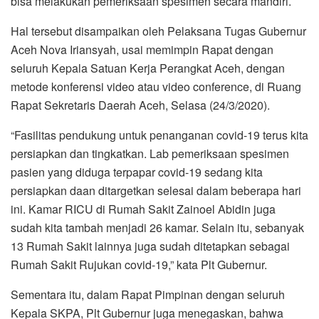
bisa melakukan pemeriksaan spesimen secara mandiri.
o
r
p
a
k
p
m
Hal tersebut disampaikan oleh Pelaksana Tugas Gubernur
Aceh Nova Iriansyah, usai memimpin Rapat dengan
seluruh Kepala Satuan Kerja Perangkat Aceh, dengan
metode konferensi video atau video conference, di Ruang
Rapat Sekretaris Daerah Aceh, Selasa (24/3/2020).
“Fasilitas pendukung untuk penanganan covid-19 terus kita
persiapkan dan tingkatkan. Lab pemeriksaan spesimen
pasien yang diduga terpapar covid-19 sedang kita
persiapkan daan ditargetkan selesai dalam beberapa hari
ini. Kamar RICU di Rumah Sakit Zainoel Abidin juga
sudah kita tambah menjadi 26 kamar. Selain itu, sebanyak
13 Rumah Sakit lainnya juga sudah ditetapkan sebagai
Rumah Sakit Rujukan covid-19,” kata Plt Gubernur.
Sementara itu, dalam Rapat Pimpinan dengan seluruh
Kepala SKPA, Plt Gubernur juga menegaskan, bahwa