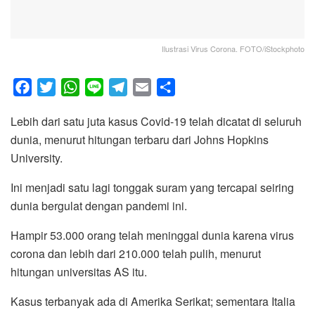
Ilustrasi Virus Corona. FOTO/iStockphoto
F
T
W
L
T
E
S
a
w
h
i
e
m
h
Lebih dari satu juta kasus Covid-19 telah dicatat di seluruh
c
i
a
n
l
a
a
dunia, menurut hitungan terbaru dari Johns Hopkins
e
t
t
e
e
i
r
University.
b
t
s
g
l
e
o
e
A
r
Ini menjadi satu lagi tonggak suram yang tercapai seiring
o
r
p
a
dunia bergulat dengan pandemi ini.
k
p
m
Hampir 53.000 orang telah meninggal dunia karena virus
corona dan lebih dari 210.000 telah pulih, menurut
hitungan universitas AS itu.
Kasus terbanyak ada di Amerika Serikat; sementara Italia