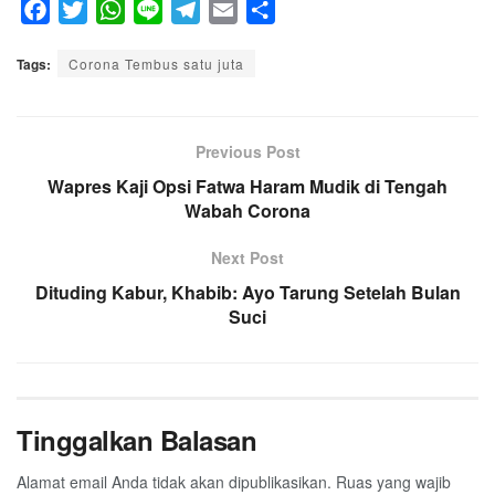
F
T
W
L
T
E
S
a
w
h
i
e
m
h
Tags:
c
Corona Tembus satu juta
i
a
n
l
a
a
e
t
t
e
e
i
r
b
t
s
g
l
e
o
e
A
Previous Post
r
o
r
p
a
Wapres Kaji Opsi Fatwa Haram Mudik di Tengah
k
p
Wabah Corona
m
Next Post
Dituding Kabur, Khabib: Ayo Tarung Setelah Bulan
Suci
Tinggalkan Balasan
Alamat email Anda tidak akan dipublikasikan.
Ruas yang wajib