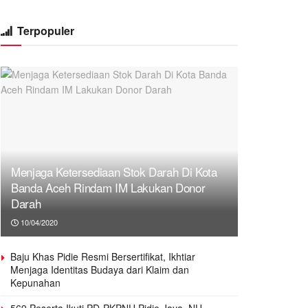
Terpopuler
Menjaga Ketersediaan Stok Darah Di Kota
Banda Aceh Rindam IM Lakukan Donor
Darah
10/04/2020
Baju Khas Pidie Resmi Bersertifikat, Ikhtiar
Menjaga Identitas Budaya dari Klaim dan
Kepunahan
569 Peserta Ikuti PD-PKPNU Pidie Jaya, NU