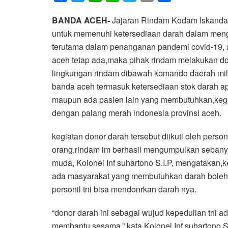
a
w
h
i
e
m
h
BANDA ACEH-
Jajaran Rindam Kodam Iskandar 
c
i
a
n
l
a
a
untuk memenuhi ketersediaan darah dalam meng
e
t
t
e
e
i
r
terutama dalam penanganan pandemi covid-19, a
b
t
s
g
l
e
aceh tetap ada,maka pihak rindam melakukan don
o
e
A
r
lingkungan rindam dibawah komando daerah mili
o
r
p
a
banda aceh termasuk ketersediaan stok darah a
k
p
m
maupun ada pasien lain yang membutuhkan,kegi
dengan palang merah indonesia provinsi aceh.
kegiatan donor darah tersebut diikuti oleh pers
orang,rindam im berhasil mengumpulkan sebany
muda, Kolonel Inf suhartono S.I.P, mengatakan,ke
ada masyarakat yang membutuhkan darah boleh 
personil tni bisa mendonrkan darah nya.
“donor darah ini sebagai wujud kepedulian tni 
membantu sesama,” kata Kolonel Inf suhartono S.I