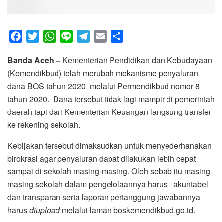
F
T
W
L
T
E
S
a
w
h
i
e
m
h
Banda Aceh –
Kementerian Pendidikan dan Kebudayaan
c
i
a
n
l
a
a
(Kemendikbud) telah merubah mekanisme penyaluran
e
t
t
e
e
i
r
dana BOS tahun 2020 melalui Permendikbud nomor 8
b
t
s
g
l
e
tahun 2020. Dana tersebut tidak lagi mampir di pemerintah
o
e
A
r
daerah tapi dari Kementerian Keuangan langsung transfer
o
r
p
a
ke rekening sekolah.
k
p
m
Kebijakan tersebut dimaksudkan untuk menyederhanakan
birokrasi agar penyaluran dapat dilakukan lebih cepat
sampai di sekolah masing-masing. Oleh sebab itu masing-
masing sekolah dalam pengelolaannya harus akuntabel
dan transparan serta laporan pertanggung jawabannya
harus
diupload
melalui laman boskemendikbud.go.id.