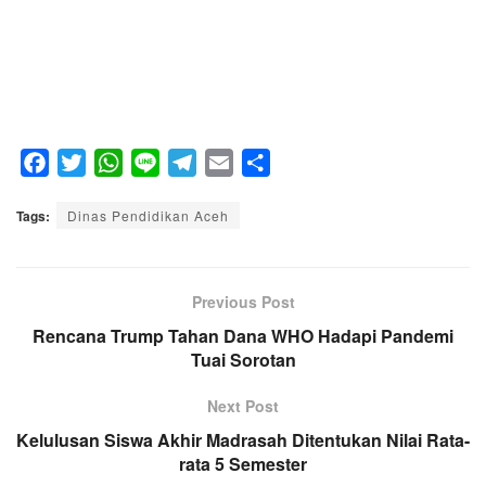
F
T
W
L
T
E
S
a
w
h
i
e
m
h
Tags:
c
Dinas Pendidikan Aceh
i
a
n
l
a
a
e
t
t
e
e
i
r
b
t
s
g
l
e
o
e
A
Previous Post
r
o
r
p
a
Rencana Trump Tahan Dana WHO Hadapi Pandemi
k
p
Tuai Sorotan
m
Next Post
Kelulusan Siswa Akhir Madrasah Ditentukan Nilai Rata-
rata 5 Semester