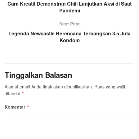
o
r
p
a
Cara Kreatif Demonstran Chili Lanjutkan Aksi di Saat
k
p
m
Pandemi
Next Post
Legenda Newcastle Berencana Terbangkan 3,5 Juta
Kondom
Tinggalkan Balasan
Alamat email Anda tidak akan dipublikasikan.
Ruas yang wajib
ditandai
*
Komentar
*