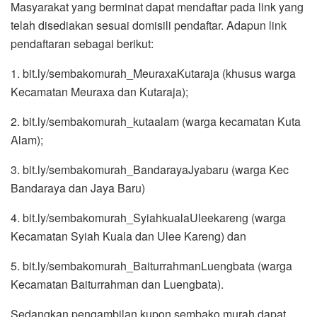
Masyarakat yang berminat dapat mendaftar pada link yang
telah disediakan sesuai domisili pendaftar. Adapun link
pendaftaran sebagai berikut:
1. bit.ly/sembakomurah_MeuraxaKutaraja (khusus warga
Kecamatan Meuraxa dan Kutaraja);
2. bit.ly/sembakomurah_kutaalam (warga kecamatan Kuta
Alam);
3. bit.ly/sembakomurah_BandarayaJyabaru (warga Kec
Bandaraya dan Jaya Baru)
4. bit.ly/sembakomurah_SyiahkualaUleekareng (warga
Kecamatan Syiah Kuala dan Ulee Kareng) dan
5. bit.ly/sembakomurah_BaiturrahmanLuengbata (warga
Kecamatan Baiturrahman dan Luengbata).
Sedangkan pengambilan kupon sembako murah dapat