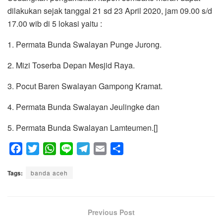
dilakukan sejak tanggal 21 sd 23 April 2020, jam 09.00 s/d
17.00 wib di 5 lokasi yaitu :
1. Permata Bunda Swalayan Punge Jurong.
2. Mizi Toserba Depan Mesjid Raya.
3. Pocut Baren Swalayan Gampong Kramat.
4. Permata Bunda Swalayan Jeulingke dan
5. Permata Bunda Swalayan Lamteumen.[]
F
T
W
L
T
E
S
a
w
h
i
e
m
h
Tags:
c
banda aceh
i
a
n
l
a
a
e
t
t
e
e
i
r
b
t
s
g
l
e
o
e
A
Previous Post
r