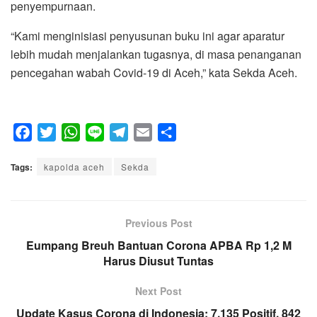
penyempurnaan.
“Kami menginisiasi penyusunan buku ini agar aparatur
lebih mudah menjalankan tugasnya, di masa penanganan
pencegahan wabah Covid-19 di Aceh,” kata Sekda Aceh.
F
T
W
L
T
E
S
a
w
h
i
e
m
h
Tags:
c
kapolda aceh
i
a
n
Sekda
l
a
a
e
t
t
e
e
i
r
b
t
s
g
l
e
o
e
A
Previous Post
r
o
r
p
a
Eumpang Breuh Bantuan Corona APBA Rp 1,2 M
k
p
Harus Diusut Tuntas
m
Next Post
Update Kasus Corona di Indonesia: 7.135 Positif, 842