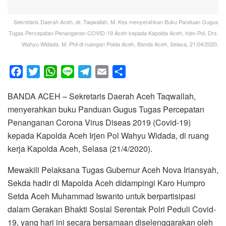
Sekretaris Daerah Aceh, dr. Taqwallah. M. Kes menyerahkan Buku Panduan Gugus
Tugas Percepatan Penanganan COVID-19 Aceh kepada Kapolda Aceh, Irjen Pol. Drs.
Wahyu Widada. M. Phil di ruangan Polda Aceh, Banda Aceh, Selasa, 21/04/2020.
F
T
W
L
T
E
S
a
w
h
i
e
m
h
BANDA ACEH – Sekretaris Daerah Aceh Taqwallah,
c
i
a
n
l
a
a
menyerahkan buku Panduan Gugus Tugas Percepatan
e
t
t
e
e
i
r
Penanganan Corona Virus Diseas 2019 (Covid-19)
b
t
s
g
l
e
kepada Kapolda Aceh Irjen Pol Wahyu Widada, di ruang
o
e
A
r
kerja Kapolda Aceh, Selasa (21/4/2020).
o
r
p
a
k
p
m
Mewakili Pelaksana Tugas Gubernur Aceh Nova Iriansyah,
Sekda hadir di Mapolda Aceh didampingi Karo Humpro
Setda Aceh Muhammad Iswanto untuk berpartisipasi
dalam Gerakan Bhakti Sosial Serentak Polri Peduli Covid-
19, yang hari ini secara bersamaan diselenggarakan oleh