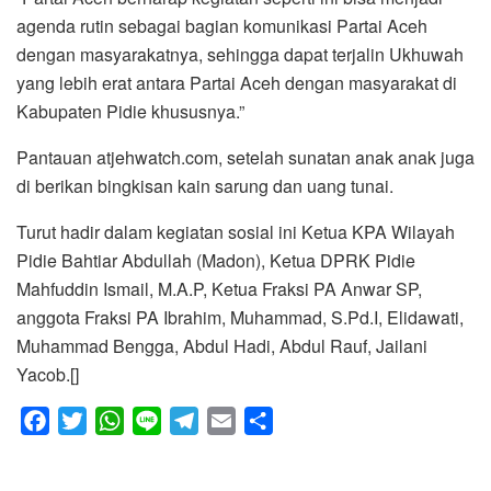
agenda rutin sebagai bagian komunikasi Partai Aceh
dengan masyarakatnya, sehingga dapat terjalin Ukhuwah
yang lebih erat antara Partai Aceh dengan masyarakat di
Kabupaten Pidie khususnya.”
Pantauan atjehwatch.com, setelah sunatan anak anak juga
di berikan bingkisan kain sarung dan uang tunai.
Turut hadir dalam kegiatan sosial ini Ketua KPA Wilayah
Pidie Bahtiar Abdullah (Madon), Ketua DPRK Pidie
Mahfuddin Ismail, M.A.P, Ketua Fraksi PA Anwar SP,
anggota Fraksi PA Ibrahim, Muhammad, S.Pd.I, Elidawati,
Muhammad Bengga, Abdul Hadi, Abdul Rauf, Jailani
Yacob.[]
F
T
W
L
T
E
S
a
w
h
i
e
m
h
c
i
a
n
l
a
a