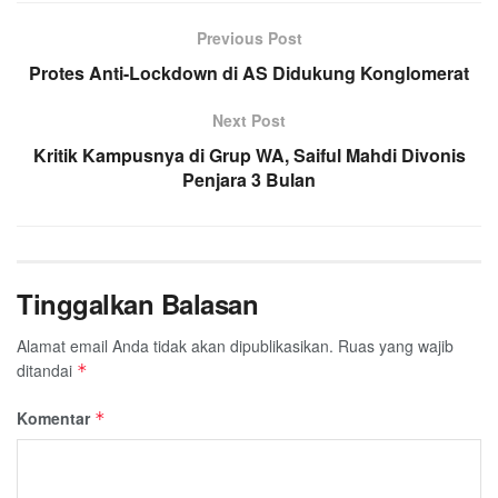
e
t
t
e
e
i
r
Previous Post
b
t
s
g
l
e
Protes Anti-Lockdown di AS Didukung Konglomerat
o
e
A
r
o
r
p
a
Next Post
k
p
m
Kritik Kampusnya di Grup WA, Saiful Mahdi Divonis
Penjara 3 Bulan
Tinggalkan Balasan
Alamat email Anda tidak akan dipublikasikan.
Ruas yang wajib
ditandai
*
Komentar
*