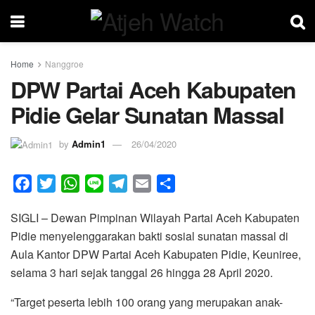
Home
Nanggroe
DPW Partai Aceh Kabupaten
Pidie Gelar Sunatan Massal
by
Admin1
26/04/2020
F
T
W
L
T
E
S
a
w
h
i
e
m
h
SIGLI – Dewan Pimpinan Wilayah Partai Aceh Kabupaten
c
i
a
n
l
a
a
Pidie menyelenggarakan bakti sosial sunatan massal di
e
t
t
e
e
i
r
Aula Kantor DPW Partai Aceh Kabupaten Pidie, Keuniree,
b
t
s
g
l
e
selama 3 hari sejak tanggal 26 hingga 28 April 2020.
o
e
A
r
o
r
p
a
“Target peserta lebih 100 orang yang merupakan anak-
k
p
m