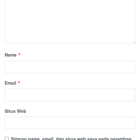
Nama
*
Email
*
Situs Web
Simpan nama, email, dan situs web saya pada peramban