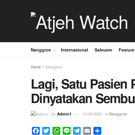
Nanggroe
Internasional
Saleuem
Feature
Home
Nanggroe
Lagi, Satu Pasien 
Dinyatakan Sembu
by
Admin1
01/05/2020
in
Nanggroe
F
T
W
L
T
E
S