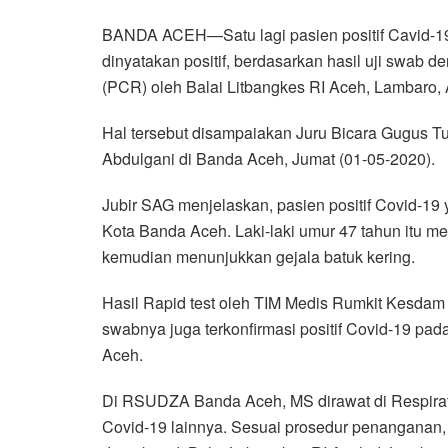
a
w
h
i
e
m
h
BANDA ACEH—Satu lagi pasien positif Cavid-19
c
i
a
n
l
a
a
dinyatakan positif, berdasarkan hasil uji swab
e
t
t
e
e
i
r
(PCR) oleh Balai Litbangkes RI Aceh, Lambaro,
b
t
s
g
l
e
o
e
A
r
Hal tersebut disampaiakan Juru Bicara Gugus T
o
r
p
a
Abdulgani di Banda Aceh, Jumat (01-05-2020).
k
p
m
Jubir SAG menjelaskan, pasien positif Covid-19 y
Kota Banda Aceh. Laki-laki umur 47 tahun itu me
kemudian menunjukkan gejala batuk kering.
Hasil Rapid test oleh TIM Medis Rumkit Kesdam 
swabnya juga terkonfirmasi positif Covid-19 p
Aceh.
Di RSUDZA Banda Aceh, MS dirawat di Respirat
Covid-19 lainnya. Sesuai prosedur penanganan