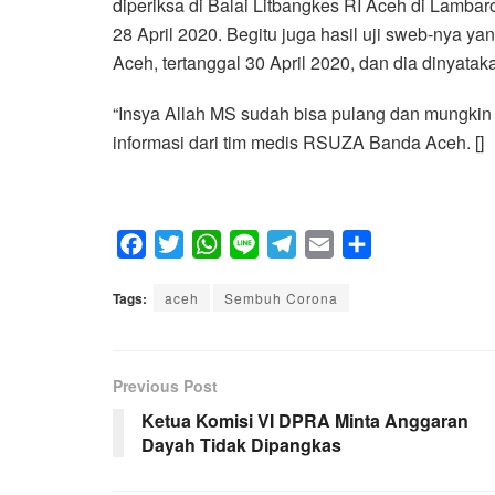
diperiksa di Balai Litbangkes RI Aceh di Lambar
28 April 2020. Begitu juga hasil uji sweb-nya yan
Aceh, tertanggal 30 April 2020, dan dia dinyata
“Insya Allah MS sudah bisa pulang dan mungkin 
informasi dari tim medis RSUZA Banda Aceh. []
F
T
W
L
T
E
S
a
w
h
i
e
m
h
Tags:
c
aceh
i
a
Sembuh Corona
n
l
a
a
e
t
t
e
e
i
r
b
t
s
g
l
e
Previous Post
o
e
A
r
o
r
p
a
Ketua Komisi VI DPRA Minta Anggaran
Dayah Tidak Dipangkas
k
p
m