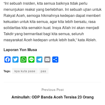
“Ini sebuah insiden, kita semua baiknya tidak perlu
menunjukan reaksi yang berlebihan. Ini sebuah ujian untuk
Rakyat Aceh, semoga hikmahnya kedepan dapat memberi
kekuatan untuk kita semua, agar kita lebih bersatu, rasa
solidaritas kita semakin kuat. Insya Allah ini akan menjadi
Takdir yang bermanfaat bagi kita semua, seluruh
masyarakat Aceh kedepan untuk lebih baik,” kata Ableh.
Laporan Yon Musa
F
T
W
L
T
E
S
a
w
h
i
e
m
h
Tags:
c
kpa kuta pase
i
a
n
pas
l
a
a
e
t
t
e
e
i
r
b
t
s
g
l
e
o
e
A
Previous Post
r
o
r
p
a
Aminullah: ODP Banda Aceh Tersisa 23 Orang
k
p
m