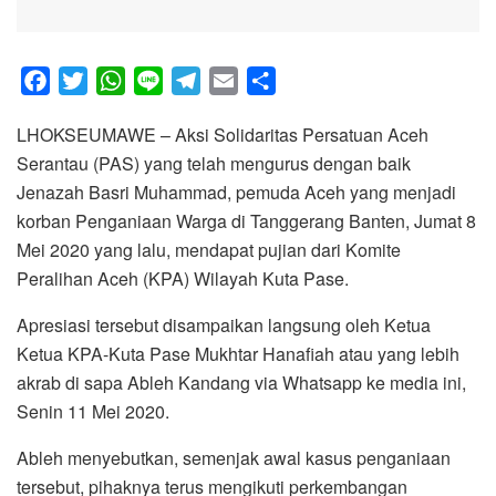
F
T
W
L
T
E
S
a
w
h
i
e
m
h
LHOKSEUMAWE – Aksi Solidaritas Persatuan Aceh
c
i
a
n
l
a
a
Serantau (PAS) yang telah mengurus dengan baik
e
t
t
e
e
i
r
Jenazah Basri Muhammad, pemuda Aceh yang menjadi
b
t
s
g
l
e
korban Penganiaan Warga di Tanggerang Banten, Jumat 8
o
e
A
r
Mei 2020 yang lalu, mendapat pujian dari Komite
o
r
p
a
Peralihan Aceh (KPA) Wilayah Kuta Pase.
k
p
m
Apresiasi tersebut disampaikan langsung oleh Ketua
Ketua KPA-Kuta Pase Mukhtar Hanafiah atau yang lebih
akrab di sapa Ableh Kandang via Whatsapp ke media ini,
Senin 11 Mei 2020.
Ableh menyebutkan, semenjak awal kasus penganiaan
tersebut, pihaknya terus mengikuti perkembangan