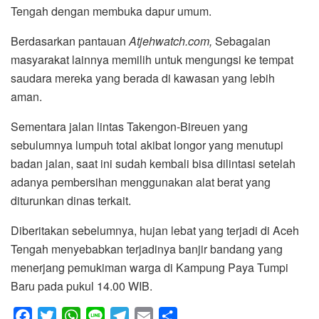
Tengah dengan membuka dapur umum.
Berdasarkan pantauan
Atjehwatch.com,
Sebagaian
masyarakat lainnya memilih untuk mengungsi ke tempat
saudara mereka yang berada di kawasan yang lebih
aman.
Sementara jalan lintas Takengon-Bireuen yang
sebulumnya lumpuh total akibat longor yang menutupi
badan jalan, saat ini sudah kembali bisa dilintasi setelah
adanya pembersihan menggunakan alat berat yang
diturunkan dinas terkait.
Diberitakan sebelumnya, hujan lebat yang terjadi di Aceh
Tengah menyebabkan terjadinya banjir bandang yang
menerjang pemukiman warga di Kampung Paya Tumpi
Baru pada pukul 14.00 WIB.
F
T
W
L
T
E
S