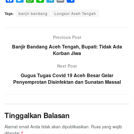
a
w
h
i
e
m
h
Tags:
c
banjir bandang
i
a
n
l
Longsor Aceh Tengah
a
a
e
t
t
e
e
i
r
b
t
s
g
l
e
o
e
A
Previous Post
r
o
r
p
a
Banjir Bandang Aceh Tengah, Bupati: Tidak Ada
k
p
Korban Jiwa
m
Next Post
Gugus Tugas Covid 19 Aceh Besar Gelar
Penyemprotan Disinfektan dan Sunatan Massal
Tinggalkan Balasan
Alamat email Anda tidak akan dipublikasikan.
Ruas yang wajib
ditandai
*