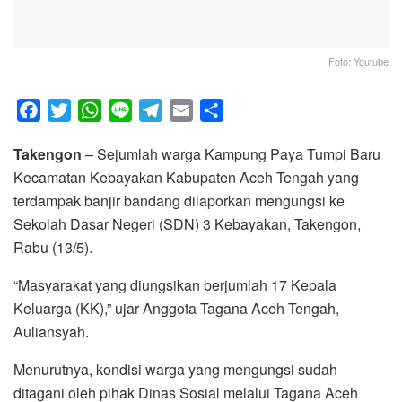
Foto: Youtube
F
T
W
L
T
E
S
a
w
h
i
e
m
h
Takengon
– Sejumlah warga Kampung Paya Tumpi Baru
c
i
a
n
l
a
a
Kecamatan Kebayakan Kabupaten Aceh Tengah yang
e
t
t
e
e
i
r
terdampak banjir bandang dilaporkan mengungsi ke
b
t
s
g
l
e
Sekolah Dasar Negeri (SDN) 3 Kebayakan, Takengon,
o
e
A
r
Rabu (13/5).
o
r
p
a
k
p
m
“Masyarakat yang diungsikan berjumlah 17 Kepala
Keluarga (KK),” ujar Anggota Tagana Aceh Tengah,
Auliansyah.
Menurutnya, kondisi warga yang mengungsi sudah
ditagani oleh pihak Dinas Sosial melalui Tagana Aceh