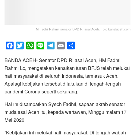
M Fadhil Rahmi, senator DPD RI asal Aceh. Foto kanalaceh.com
F
T
W
L
T
E
S
a
w
h
i
e
m
h
BANDA ACEH- Senator DPD RI asal Aceh, HM Fadhil
c
i
a
n
l
a
a
Rahmi Lc, mengatakan kenaikan iuran BPJS telah melukai
e
t
t
e
e
i
r
hati masyarakat di seluruh Indonesia, termasuk Aceh.
b
t
s
g
l
e
Apalagi kebijakan tersebut dilakukan di tengah-tengah
o
e
A
r
pandemi Corona seperti sekarang.
o
r
p
a
k
p
m
Hal ini disampaikan Syech Fadhil, sapaan akrab senator
muda asal Aceh itu, kepada wartawan, Minggu malam 17
Mei 2020.
“Kebijakan ini melukai hati masyarakat. Di tengah wabah