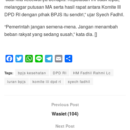
melanggar putusan MA serta hasil rapat antara Komite III
DPD RI dengan pihak BPJS itu sendiri,” ujar Syech Fadhil.
“Pemerintah jangan semena-mena. Jangan menambah
beban rakyat yang sedang susah,” kata dia. []
F
T
W
L
T
E
S
a
w
h
i
e
m
h
Tags:
c
bpjs kesehatan
i
a
n
l
DPD RI
a
a
HM Fadhil Rahmi Lc
e
t
t
e
e
i
r
iuran bpjs
komite iii dpd ri
syech fadhil
b
t
s
g
l
e
o
e
A
r
o
r
p
a
Previous Post
k
p
m
Wasiet (104)
Next Post