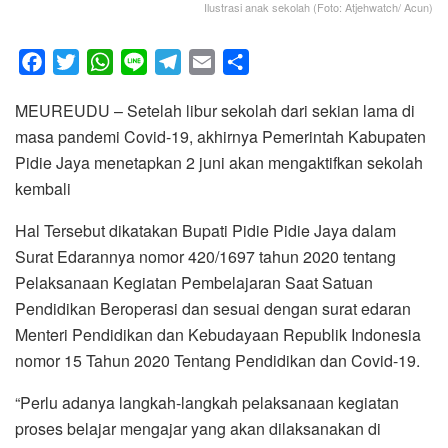
Ilustrasi anak sekolah (Foto: Atjehwatch/ Acun)
F
T
W
L
T
E
S
a
w
h
i
e
m
h
MEUREUDU – Setelah libur sekolah dari sekian lama di
c
i
a
n
l
a
a
masa pandemi Covid-19, akhirnya Pemerintah Kabupaten
e
t
t
e
e
i
r
Pidie Jaya menetapkan 2 juni akan mengaktifkan sekolah
b
t
s
g
l
e
kembali
o
e
A
r
o
r
p
a
Hal Tersebut dikatakan Bupati Pidie Pidie Jaya dalam
k
p
m
Surat Edarannya nomor 420/1697 tahun 2020 tentang
Pelaksanaan Kegiatan Pembelajaran Saat Satuan
Pendidikan Beroperasi dan sesuai dengan surat edaran
Menteri Pendidikan dan Kebudayaan Republik Indonesia
nomor 15 Tahun 2020 Tentang Pendidikan dan Covid-19.
“Perlu adanya langkah-langkah pelaksanaan kegiatan
proses belajar mengajar yang akan dilaksanakan di