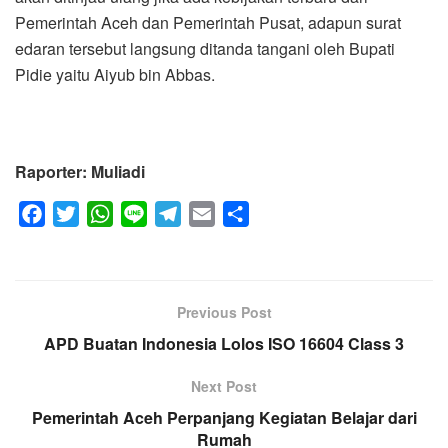
Pemerintah Aceh dan Pemerintah Pusat, adapun surat
edaran tersebut langsung ditanda tangani oleh Bupati
Pidie yaitu Aiyub bin Abbas.
Raporter: Muliadi
F
T
W
L
T
E
S
a
w
h
i
e
m
h
c
i
a
n
l
a
a
e
t
t
e
e
i
r
Previous Post
b
t
s
g
l
e
APD Buatan Indonesia Lolos ISO 16604 Class 3
o
e
A
r
o
r
p
a
Next Post
k
p
m
Pemerintah Aceh Perpanjang Kegiatan Belajar dari
Rumah