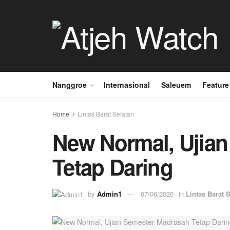
Nanggroe
Internasional
Saleuem
Feature
Home
Lintas Barat Selatan
New Normal, Ujia
Tetap Daring
by
Admin1
07/06/2020
in
Lintas Barat 