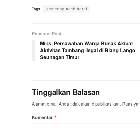
a
w
h
i
e
m
h
Tags:
c
kemenag aceh barat
i
a
n
l
a
a
e
t
t
e
e
i
r
b
t
s
g
l
e
Previous Post
o
e
A
r
o
r
p
a
Miris, Persawahan Warga Rusak Akibat
Aktivitas Tambang ilegal di Blang Lango
k
p
m
Seunagan Timur
Tinggalkan Balasan
Alamat email Anda tidak akan dipublikasikan.
Ruas yan
Komentar
*