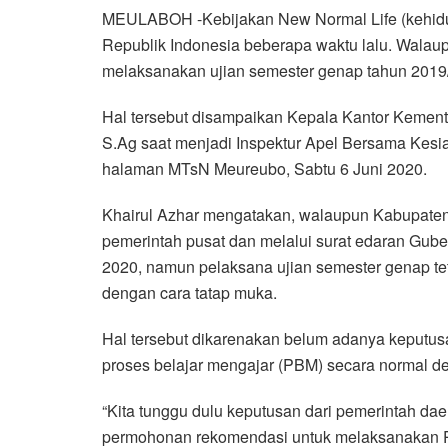
MEULABOH -Kebijakan New Normal Life (kehidu
c
i
a
n
l
a
a
Republik Indonesia beberapa waktu lalu. Walaup
e
t
t
e
e
i
r
melaksanakan ujian semester genap tahun 2019/
b
t
s
g
l
e
o
e
A
r
Hal tersebut disampaikan Kepala Kantor Kement
o
r
p
a
S.Ag saat menjadi Inspektur Apel Bersama Kes
k
p
m
halaman MTsN Meureubo, Sabtu 6 Juni 2020.
Khairul Azhar mengatakan, walaupun Kabupaten 
pemerintah pusat dan melalui surat edaran Gube
2020, namun pelaksana ujian semester genap tet
dengan cara tatap muka.
Hal tersebut dikarenakan belum adanya keputus
proses belajar mengajar (PBM) secara normal d
“Kita tunggu dulu keputusan dari pemerintah dae
permohonan rekomendasi untuk melaksanakan P