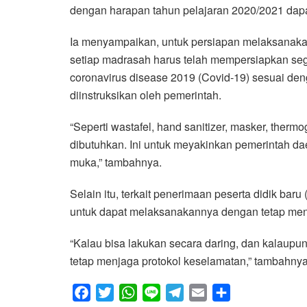
dengan harapan tahun pelajaran 2020/2021 dapat
Ia menyampaikan, untuk persiapan melaksanakan
setiap madrasah harus telah mempersiapkan se
coronavirus disease 2019 (Covid-19) sesuai de
diinstruksikan oleh pemerintah.
“Seperti wastafel, hand sanitizer, masker, therm
dibutuhkan. Ini untuk meyakinkan pemerintah d
muka,” tambahnya.
Selain itu, terkait penerimaan peserta didik b
untuk dapat melaksanakannya dengan tetap men
“Kalau bisa lakukan secara daring, dan kalaupu
tetap menjaga protokol keselamatan,” tambahnya.
F
T
W
L
T
E
S