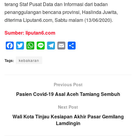
terang Staf Pusat Data dan Informasi dari badan
penanggulangan bencana provinsi, Haslinda Juwita,
diterima Liputan6.com, Sabtu malam (13/06/2020).
Sumber: liputan6.com
F
T
W
L
T
E
S
a
w
h
i
e
m
h
Tags:
c
kebakaran
i
a
n
l
a
a
e
t
t
e
e
i
r
b
t
s
g
l
e
o
e
A
Previous Post
r
o
r
p
a
Pasien Covid-19 Asal Aceh Tamiang Sembuh
k
p
m
Next Post
Wali Kota Tinjau Kesiapan Akhir Pasar Gemilang
Lamdingin