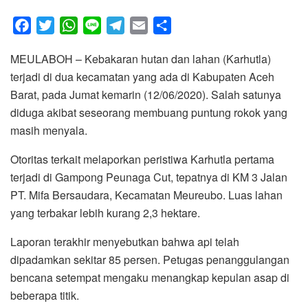
F
T
W
L
T
E
S
a
w
h
i
e
m
h
MEULABOH – Kebakaran hutan dan lahan (Karhutla)
c
i
a
n
l
a
a
terjadi di dua kecamatan yang ada di Kabupaten Aceh
e
t
t
e
e
i
r
Barat, pada Jumat kemarin (12/06/2020). Salah satunya
b
t
s
g
l
e
diduga akibat seseorang membuang puntung rokok yang
o
e
A
r
masih menyala.
o
r
p
a
k
p
m
Otoritas terkait melaporkan peristiwa Karhutla pertama
terjadi di Gampong Peunaga Cut, tepatnya di KM 3 Jalan
PT. Mifa Bersaudara, Kecamatan Meureubo. Luas lahan
yang terbakar lebih kurang 2,3 hektare.
Laporan terakhir menyebutkan bahwa api telah
dipadamkan sekitar 85 persen. Petugas penanggulangan
bencana setempat mengaku menangkap kepulan asap di
beberapa titik.