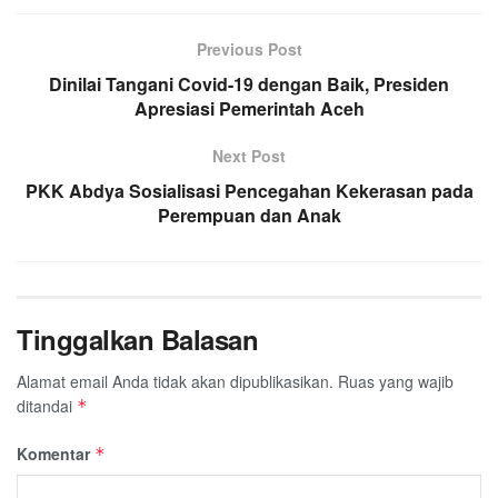
b
t
s
g
l
e
o
e
A
Previous Post
r
o
r
p
a
Dinilai Tangani Covid-19 dengan Baik, Presiden
k
p
Apresiasi Pemerintah Aceh
m
Next Post
PKK Abdya Sosialisasi Pencegahan Kekerasan pada
Perempuan dan Anak
Tinggalkan Balasan
Alamat email Anda tidak akan dipublikasikan.
Ruas yang wajib
ditandai
*
Komentar
*