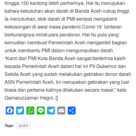
hingga 150 kantong lebih perharinya. Hal itu menujukan
bahwa kebutuhan akan darah di Banda Aceh cukup tinggi.
Ia menuturkan, stok darah di PMI sempat mengalami
kekosongan di awal masa pandemi Covid-19 lantaran
berkurangnya minat para pendonor. Hal itu pula yang
kemudian membuat Pemerintah Aceh mengambil bagian
untuk membantu PMI dalam mengumpulkan darah.
“Kami dari PMI Kota Banda Aceh sangat berterima kasih
kepada Pemerintah Aceh dalam hal ini Plt Gubernur dan
Sekda Aceh yang sudah melakukan gebrakan donor darah
ASN Pemerintah Aceh, Ini merupakan gebrakan yang luar
biasa dan pertama kalinya dilakukan secara masal,” kata
Qamaruzzaman Hagni. []
F
T
W
L
T
E
S
a
w
h
i
e
m
h
Tags:
c
aceh
i
a
n
l
a
a
e
t
t
e
e
i
r