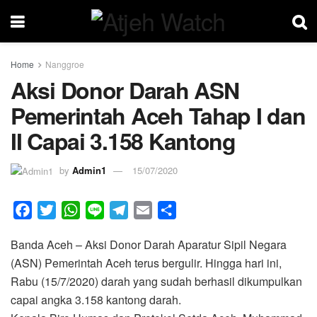
Home
Nanggroe
Aksi Donor Darah ASN
Pemerintah Aceh Tahap I dan
II Capai 3.158 Kantong
by
Admin1
15/07/2020
F
T
W
L
T
E
S
a
w
h
i
e
m
h
Banda Aceh – Aksi Donor Darah Aparatur Sipil Negara
c
i
a
n
l
a
a
(ASN) Pemerintah Aceh terus bergulir. Hingga hari ini,
e
t
t
e
e
i
r
Rabu (15/7/2020) darah yang sudah berhasil dikumpulkan
b
t
s
g
l
e
capai angka 3.158 kantong darah.
o
e
A
r