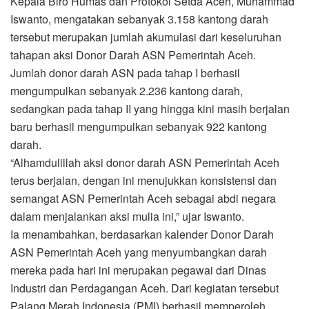
Kepala Biro Humas dan Protokol Setda Aceh, Muhammad
o
r
p
a
Iswanto, mengatakan sebanyak 3.158 kantong darah
k
p
m
tersebut merupakan jumlah akumulasi dari keseluruhan
tahapan aksi Donor Darah ASN Pemerintah Aceh.
Jumlah donor darah ASN pada tahap I berhasil
mengumpulkan sebanyak 2.236 kantong darah,
sedangkan pada tahap II yang hingga kini masih berjalan
baru berhasil mengumpulkan sebanyak 922 kantong
darah.
“Alhamdulillah aksi donor darah ASN Pemerintah Aceh
terus berjalan, dengan ini menujukkan konsistensi dan
semangat ASN Pemerintah Aceh sebagai abdi negara
dalam menjalankan aksi mulia ini,” ujar Iswanto.
Ia menambahkan, berdasarkan kalender Donor Darah
ASN Pemerintah Aceh yang menyumbangkan darah
mereka pada hari ini merupakan pegawai dari Dinas
Industri dan Perdagangan Aceh. Dari kegiatan tersebut
Palang Merah Indonesia (PMI) berhasil memperoleh