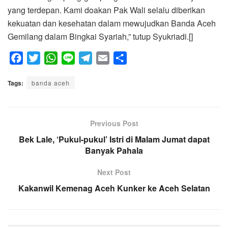
yang terdepan. Kami doakan Pak Wali selalu diberikan
kekuatan dan kesehatan dalam mewujudkan Banda Aceh
Gemilang dalam Bingkai Syariah,” tutup Syukriadi.[]
F
T
W
L
T
E
S
a
w
h
i
e
m
h
Tags:
c
banda aceh
i
a
n
l
a
a
e
t
t
e
e
i
r
b
t
s
g
l
e
o
e
A
Previous Post
r
o
r
p
a
Bek Lale, ‘Pukul-pukul’ Istri di Malam Jumat dapat
k
p
Banyak Pahala
m
Next Post
Kakanwil Kemenag Aceh Kunker ke Aceh Selatan