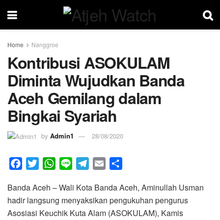
Home
Nanggroe
Kontribusi ASOKULAM
Diminta Wujudkan Banda
Aceh Gemilang dalam
Bingkai Syariah
by
Admin1
28/08/2020
F
T
W
L
T
E
S
a
w
h
i
e
m
h
Banda Aceh – Wali Kota Banda Aceh, Aminullah Usman
c
i
a
n
l
a
a
hadir langsung menyaksikan pengukuhan pengurus
e
t
t
e
e
i
r
Asosiasi Keuchik Kuta Alam (ASOKULAM), Kamis
b
t
s
g
l
e