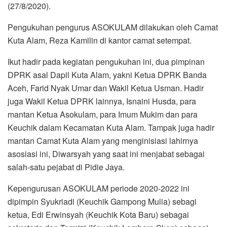
(27/8/2020).
o
e
A
r
o
r
p
a
Pengukuhan pengurus ASOKULAM dilakukan oleh Camat
k
p
m
Kuta Alam, Reza Kamilin di kantor camat setempat.
Ikut hadir pada kegiatan pengukuhan ini, dua pimpinan
DPRK asal Dapil Kuta Alam, yakni Ketua DPRK Banda
Aceh, Farid Nyak Umar dan Wakil Ketua Usman. Hadir
juga Wakil Ketua DPRK lainnya, Isnaini Husda, para
mantan Ketua Asokulam, para Imum Mukim dan para
Keuchik dalam Kecamatan Kuta Alam. Tampak juga hadir
mantan Camat Kuta Alam yang menginisiasi lahirnya
asosiasi ini, Diwarsyah yang saat ini menjabat sebagai
salah-satu pejabat di Pidie Jaya.
Kepengurusan ASOKULAM periode 2020-2022 ini
dipimpin Syukriadi (Keuchik Gampong Mulia) sebagi
ketua, Edi Erwinsyah (Keuchik Kota Baru) sebagai