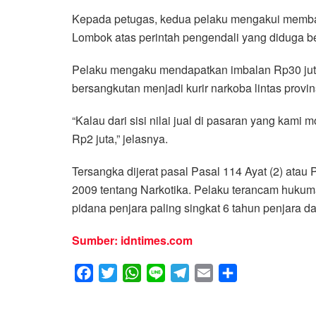
Kepada petugas, kedua pelaku mengakui membaw
Lombok atas perintah pengendali yang diduga b
Pelaku mengaku mendapatkan imbalan Rp30 juta 
bersangkutan menjadi kurir narkoba lintas provi
“Kalau dari sisi nilai jual di pasaran yang kami
Rp2 juta,” jelasnya.
Tersangka dijerat pasal Pasal 114 Ayat (2) ata
2009 tentang Narkotika. Pelaku terancam hukuma
pidana penjara paling singkat 6 tahun penjara d
Sumber: idntimes.com
F
T
W
L
T
E
S
a
w
h
i
e
m
h
c
i
a
n
l
a
a