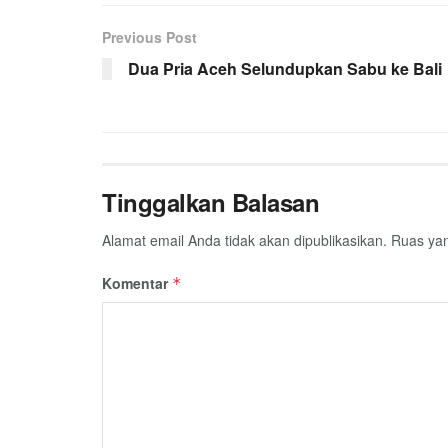
e
t
t
e
e
i
r
Previous Post
b
t
s
g
l
e
Dua Pria Aceh Selundupkan Sabu ke Bali
o
e
A
r
o
r
p
a
k
p
m
Tinggalkan Balasan
Alamat email Anda tidak akan dipublikasikan.
Ruas yan
Komentar
*