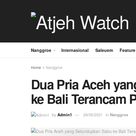
Nanggroe
Internasional
Saleuem
Feature
Home
Nanggroe
Dua Pria Aceh ya
ke Bali Terancam 
by
Admin1
29/05/2021
in
Nanggroe