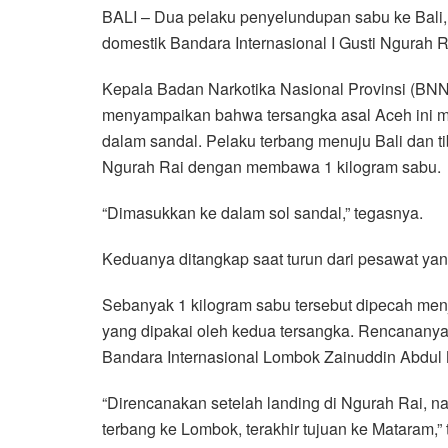
BALI – Dua pelaku penyelundupan sabu ke Bali, be
c
i
a
n
l
a
a
domestik Bandara Internasional I Gusti Ngurah R
e
t
t
e
e
i
r
b
t
s
g
l
e
Kepala Badan Narkotika Nasional Provinsi (BNNP
o
e
A
r
menyampaikan bahwa tersangka asal Aceh ini
o
r
p
a
dalam sandal. Pelaku terbang menuju Bali dan tib
k
p
m
Ngurah Rai dengan membawa 1 kilogram sabu.
“Dimasukkan ke dalam sol sandal,” tegasnya.
Keduanya ditangkap saat turun dari pesawat yan
Sebanyak 1 kilogram sabu tersebut dipecah men
yang dipakai oleh kedua tersangka. Rencananya 
Bandara Internasional Lombok Zainuddin Abdul 
“Direncanakan setelah landing di Ngurah Rai, na
terbang ke Lombok, terakhir tujuan ke Mataram,”