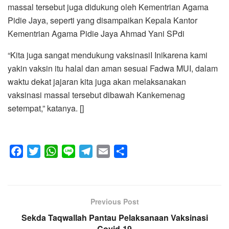
massal tersebut juga didukung oleh Kementrian Agama
Pidie Jaya, seperti yang disampaikan Kepala Kantor
Kementrian Agama Pidie Jaya Ahmad Yani SPdi
“Kita juga sangat mendukung vaksinasiI Inikarena kami
yakin vaksin itu halal dan aman sesuai Fadwa MUI, dalam
waktu dekat jajaran kita juga akan melaksanakan
vaksinasi massal tersebut dibawah Kankemenag
setempat,” katanya. []
F
T
W
L
T
E
S
a
w
h
i
e
m
h
c
i
a
n
l
a
a
e
t
t
e
e
i
r
Previous Post
b
t
s
g
l
e
Sekda Taqwallah Pantau Pelaksanaan Vaksinasi
o
e
A
r
Covid-19