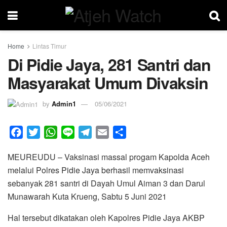
Home
Lintas Timur
Di Pidie Jaya, 281 Santri dan
Masyarakat Umum Divaksin
by
Admin1
05/06/2021
F
T
W
L
T
E
S
a
w
h
i
e
m
h
MEUREUDU – Vaksinasi massal progam Kapolda Aceh
c
i
a
n
l
a
a
melalui Polres Pidie Jaya berhasil memvaksinasi
e
t
t
e
e
i
r
sebanyak 281 santri di Dayah Umul Aiman 3 dan Darul
b
t
s
g
l
e
Munawarah Kuta Krueng, Sabtu 5 Juni 2021
o
e
A
r
o
r
p
a
Hal tersebut dikatakan oleh Kapolres Pidie Jaya AKBP
k
p
m