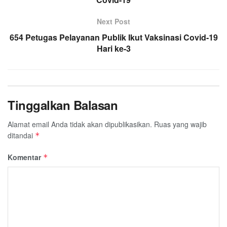
o
r
p
a
k
p
m
Next Post
654 Petugas Pelayanan Publik Ikut Vaksinasi Covid-19
Hari ke-3
Tinggalkan Balasan
Alamat email Anda tidak akan dipublikasikan.
Ruas yang wajib
ditandai
*
Komentar
*