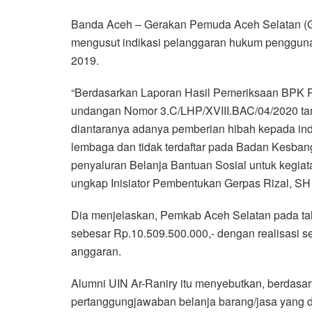
a
w
h
i
e
m
h
Banda Aceh – Gerakan Pemuda Aceh Selatan (
c
i
a
n
l
a
a
mengusut indikasi pelanggaran hukum penggun
e
t
t
e
e
i
r
2019.
b
t
s
g
l
e
o
e
A
r
“Berdasarkan Laporan Hasil Pemeriksaan BPK R
o
r
p
a
undangan Nomor 3.C/LHP/XVIII.BAC/04/2020 tan
k
p
m
diantaranya adanya pemberian hibah kepada indi
lembaga dan tidak terdaftar pada Badan Kesbang
penyaluran Belanja Bantuan Sosial untuk kegiat
ungkap Inisiator Pembentukan Gerpas Rizal, SH
Dia menjelaskan, Pemkab Aceh Selatan pada t
sebesar Rp.10.509.500.000,- dengan realisasi s
anggaran.
Alumni UIN Ar-Raniry itu menyebutkan, berdas
pertanggungjawaban belanja barang/jasa yang d