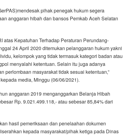
GerPAS)mendesak pihak penegak hukum segera
aan anggaran hibah dan bansos Pemkab Aceh Selatan
I atas Kepatuhan Terhadap Peraturan Perundang-
ggal 24 April 2020 ditemukan pelanggaran hukum yakni
vidu, kelompok yang tidak termasuk kategori badan atau
pol menyalahi ketentuan. Selain itu juga adanya
an perlombaan masyarakat tidak sesuai ketentuan,”
 kepada media, Minggu (06/06/2021).
ahun anggaran 2019 menganggarkan Belanja Hibah
ebesar Rp. 9.021.499.118,- atau sebesar 85,84% dari
arkan hasil pemeriksaan dan penelaahan dokumen
iserahkan kepada masyarakat/pihak ketiga pada Dinas