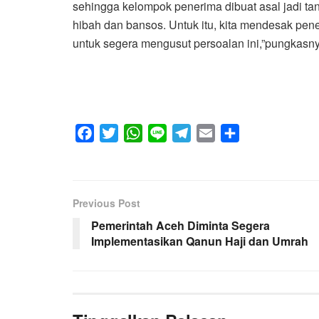
sehingga kelompok penerima dibuat asal jadi ta
hibah dan bansos. Untuk itu, kita mendesak pe
untuk segera mengusut persoalan ini,”pungkasny
F
T
W
L
T
E
S
a
w
h
i
e
m
h
c
i
a
n
l
a
a
e
t
t
e
e
i
r
Previous Post
b
t
s
g
l
e
Pemerintah Aceh Diminta Segera
o
e
A
r
Implementasikan Qanun Haji dan Umrah
o
r
p
a
k
p
m