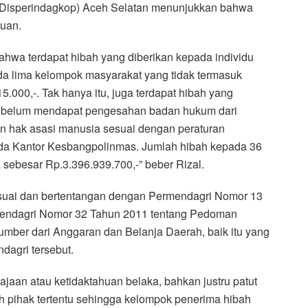
(Disperindagkop) Aceh Selatan menunjukkan bahwa
tuan.
hwa terdapat hibah yang diberikan kepada individu
da lima kelompok masyarakat yang tidak termasuk
.000,-. Tak hanya itu, juga terdapat hibah yang
g belum mendapat pengesahan badan hukum dari
 hak asasi manusia sesuai dengan peraturan
ada Kantor Kesbangpolinmas. Jumlah hibah kepada 36
 sebesar Rp.3.396.939.700,-” beber Rizal.
 sesuai dan bertentangan dengan Permendagri Nomor 13
mendagri Nomor 32 Tahun 2011 tentang Pedoman
mber dari Anggaran dan Belanja Daerah, baik itu yang
dagri tersebut.
ajaan atau ketidaktahuan belaka, bahkan justru patut
eh pihak tertentu sehingga kelompok penerima hibah