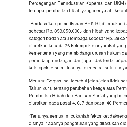
Perdagangan Perindustrian Koperasi dan UKM 
terdapat pemberian hibah yang menyalahi keten
“Berdasarkan pemeriksaan BPK RI, ditemukan ba
sebesar Rp. 353.350.000,- dan hibah yang kepa
kategori badan atau lembaga sebesar Rp. 298.815
diberikan kepada 36 kelompok masyarakat yan
kementerian yang membidangi urusan hukum dan
perundang-undangan dan juga tidak terdaftar p
kelompok tersebut totalnya mencapai seluruhnya
Menurut Gerpas, hal tersebut jelas-jelas tidak
Tahun 2018 tentang perubahan ketiga atas Per
Pemberian Hibah dan Bantuan Sosial yang bersu
diuraikan pada pasal 4, 6, 7 dan pasal 40 Permen
“Tentunya semua ini bukanlah faktor ketidakseng
disinyalir adanya pengaturan yang dilakukan ol