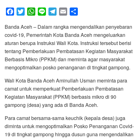
F
T
W
L
T
E
S
a
w
h
i
e
m
h
Banda Aceh – Dalam rangka mengendalikan penyebaran
c
i
a
n
l
a
a
covid-19, Pemerintah Kota Banda Aceh mengeluarkan
e
t
t
e
e
i
r
aturan berupa Instruksi Wali Kota. Instruksi tersebut berisi
b
t
s
g
l
e
tentang Pemberlakuan Pembatasan Kegiatan Masyarakat
o
e
A
r
Berbasis Mikro (PPKM) dan meminta agar masyarakat
o
r
p
a
mengoptimalkan posko penanganan di tingkat gampong.
k
p
m
Wali Kota Banda Aceh Aminullah Usman meminta para
camat untuk memperkuat Pemberlakuan Pembatasan
Kegiatan Masyarakat (PPKM) berbasis mikro di 90
gampong (desa) yang ada di Banda Aceh.
Para camat bersama-sama keuchik (kepala desa) juga
diminta untuk mengoptimalkan Posko Penanganan Covid-
19 di tingkat gampong hingga dusun guna mengendalikan