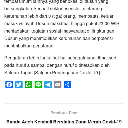
tempat umum lainnya yang berlokasi di dusun yang
bersangkutan, kecuali sektor esensial; melarang
kerumunan lebih dari 3 (tiga) orang, membatasi keluar
masuk wilayah Dusun maksimal hingga pukul 23.00 WIB,
meniadakan kegiatan sosial masyarakat di lingkungan
Dusun yang menimbulkan kerumunan dan berpotensi
menimbulkan penularan.
Pengaturan lebih lanjut hal-hal sebagaimana dimaksud
pada huruf a sampai dengan huruf d ditetapkan oleh
Satuan Tugas (Satgas) Penanganan Covid-19.[]
F
T
W
L
T
E
S
a
w
h
i
e
m
h
c
i
a
n
l
a
a
e
t
t
e
e
i
r
Previous Post
b
t
s
g
l
e
Banda Aceh Kembali Berstatus Zona Merah Covid-19
o
e
A
r