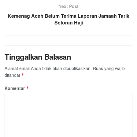
o
r
p
a
Next Post
k
p
m
Kemenag Aceh Belum Terima Laporan Jamaah Tarik
Setoran Haji
Tinggalkan Balasan
Alamat email Anda tidak akan dipublikasikan.
Ruas yang wajib
ditandai
*
Komentar
*