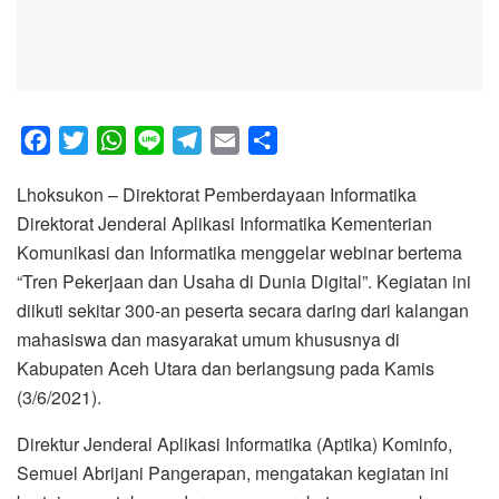
F
T
W
L
T
E
S
a
w
h
i
e
m
h
Lhoksukon – Direktorat Pemberdayaan Informatika
c
i
a
n
l
a
a
Direktorat Jenderal Aplikasi Informatika Kementerian
e
t
t
e
e
i
r
Komunikasi dan Informatika menggelar webinar bertema
b
t
s
g
l
e
“Tren Pekerjaan dan Usaha di Dunia Digital”. Kegiatan ini
o
e
A
r
diikuti sekitar 300-an peserta secara daring dari kalangan
o
r
p
a
mahasiswa dan masyarakat umum khususnya di
k
p
m
Kabupaten Aceh Utara dan berlangsung pada Kamis
(3/6/2021).
Direktur Jenderal Aplikasi Informatika (Aptika) Kominfo,
Semuel Abrijani Pangerapan, mengatakan kegiatan ini