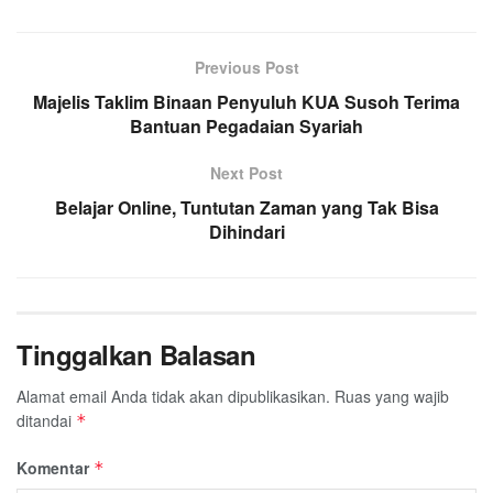
c
i
a
n
l
a
a
e
t
t
e
e
i
r
Previous Post
b
t
s
g
l
e
Majelis Taklim Binaan Penyuluh KUA Susoh Terima
o
e
A
r
Bantuan Pegadaian Syariah
o
r
p
a
k
p
m
Next Post
Belajar Online, Tuntutan Zaman yang Tak Bisa
Dihindari
Tinggalkan Balasan
Alamat email Anda tidak akan dipublikasikan.
Ruas yang wajib
ditandai
*
Komentar
*