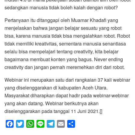
sedangkan manusia tidak boleh kalah dengan robot?
Pertanyaan itu ditanggapi oleh Muamar Khadafi yang
menjelaskan bahwa jangan belajar sesuatu yang robot
bisa, karena manusia tidak bisa mengalahkan robot. Robot
tidak memiliki kreativitas, sementara manusia senantiasa
selalu bisa mempelajari tentang creativity, kita belajar
bagaimana membuat konten yang bagus. Never ending
creativity dan jangan pernah meremehkan diri dari robot.
Webinar ini merupakan satu dari rangkaian 37 kali webinar
yang diselenggarakan di kabupaten Aceh Utara.
Masyarakat diharapkan dapat hadir pada webinar-webinar
yang akan datang. Webinar berikutnya akan
diselenggarakan pada tanggal 11 Juni 2021.[]
F
T
W
L
T
E
S
a
w
h
i
e
m
h