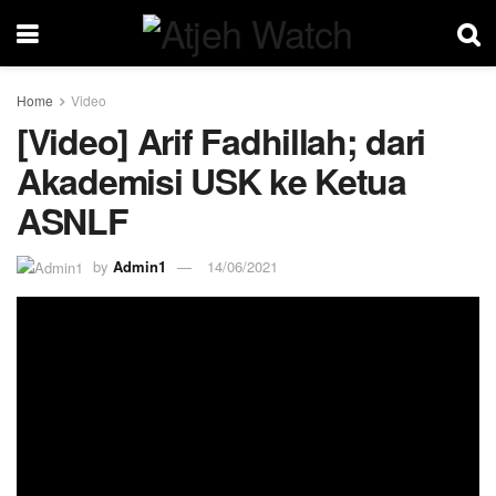
Home
Video
[Video] Arif Fadhillah; dari
Akademisi USK ke Ketua
ASNLF
by
Admin1
14/06/2021