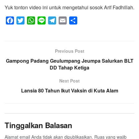
Yuk tonton video ini untuk mengetahui sosok Arif Fadhillah.
F
T
W
L
T
E
S
a
w
h
i
e
m
h
c
i
a
n
l
a
a
e
t
t
e
e
i
r
Previous Post
b
t
s
g
l
e
Gampong Padang Geulumpang Jeumpa Salurkan BLT
o
e
A
r
DD Tahap Ketiga
o
r
p
a
k
p
m
Next Post
Lansia 80 Tahun Ikut Vaksin di Kuta Alam
Tinggalkan Balasan
Alamat email Anda tidak akan dipublikasikan.
Ruas yang wajib