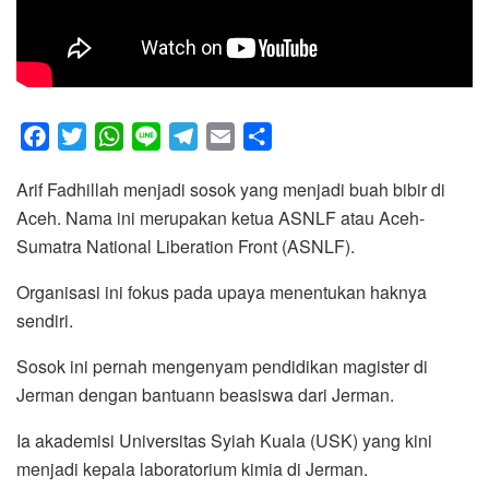
F
T
W
L
T
E
S
a
w
h
i
e
m
h
Arif Fadhillah menjadi sosok yang menjadi buah bibir di
c
i
a
n
l
a
a
Aceh. Nama ini merupakan ketua ASNLF atau Aceh-
e
t
t
e
e
i
r
Sumatra National Liberation Front (ASNLF).
b
t
s
g
l
e
o
e
A
r
Organisasi ini fokus pada upaya menentukan haknya
o
r
p
a
sendiri.
k
p
m
Sosok ini pernah mengenyam pendidikan magister di
Jerman dengan bantuann beasiswa dari Jerman.
Ia akademisi Universitas Syiah Kuala (USK) yang kini
menjadi kepala laboratorium kimia di Jerman.