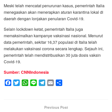
Meski telah mencatat penurunan kasus, pemerintah Italia
menegaskan akan menerapkan aturan karantina lokal di
daerah dengan lonjakan penularan Covid-19.
Selain lockdown ketat, pemerintah Italia juga
memaksimalkan kampanye vaksinasi nasional. Menurut
data pemerintah, sekitar 16,37 populasi di Italia telah
melakukan vaksinasi corona secara lengkap. Sejauh ini,
pemerintah telah mendistribusikan 30 juta dosis vaksin
Covid-19.
Sumber: CNNIndonesia
F
T
W
L
T
E
S
a
w
h
i
e
m
h
c
i
a
n
l
a
a
e
t
t
e
e
i
r
Previous Post
b
t
s
g
l
e