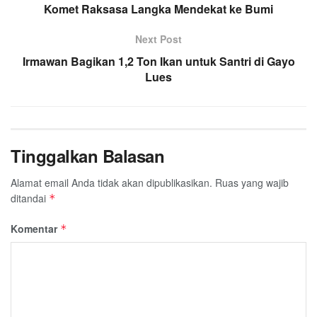
o
Komet Raksasa Langka Mendekat ke Bumi
e
A
r
o
r
p
a
Next Post
k
p
m
Irmawan Bagikan 1,2 Ton Ikan untuk Santri di Gayo
Lues
Tinggalkan Balasan
Alamat email Anda tidak akan dipublikasikan.
Ruas yang wajib
ditandai
*
Komentar
*