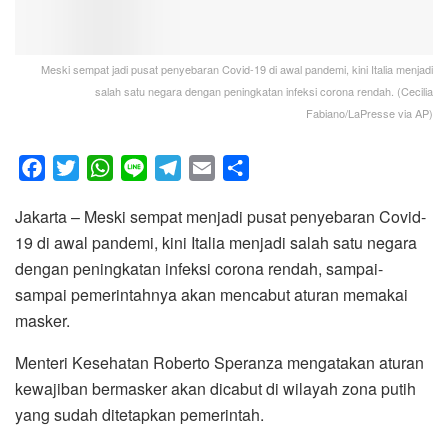
Meski sempat jadi pusat penyebaran Covid-19 di awal pandemi, kini Italia menjadi
salah satu negara dengan peningkatan infeksi corona rendah. (Cecilia
Fabiano/LaPresse via AP)
F
T
W
L
T
E
S
a
w
h
i
e
m
h
Jakarta – Meski sempat menjadi pusat penyebaran Covid-
c
i
a
n
l
a
a
19 di awal pandemi, kini Italia menjadi salah satu negara
e
t
t
e
e
i
r
dengan peningkatan infeksi corona rendah, sampai-
b
t
s
g
l
e
sampai pemerintahnya akan mencabut aturan memakai
o
e
A
r
masker.
o
r
p
a
k
p
m
Menteri Kesehatan Roberto Speranza mengatakan aturan
kewajiban bermasker akan dicabut di wilayah zona putih
yang sudah ditetapkan pemerintah.