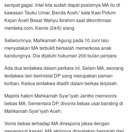
sempat gagal. Intel kita sudah dapat posisinya MA itu di
kawasan Teuku Umar, Banda Aceh,” kata Kasi Pidum
Kejari Aceh Besar Wahyu Ibrahim saat dikonfirmasi
merdeka.com, Kamis (24/6) siang.
Sebelumnya, Mahkamah Agung pada 10 Juni lalu
menyatakan MA terbukti bersalah memerkosa anak
kandungnya. Dia dijatuhi hukuman 200 bulan penjara.
Ada dua terdakwa dalam perkara ini. Selain MA, seorang
terdakwa lain berinisial DP yang merupakan paman
korban. Kedua terdakwa diadili dalam berkas terpisah.
Majelis hakim Mahkamah Syar’iyah Jantho memvonis
bebas MA. Sementara DP, divonis bebas usai banding di
Mahkamah Syar’iyah Aceh.
Vonis bebas terhadap MA direspons jaksa dengan
menempuh kasasi. MA akhirnya dinyatakan bersalah dan