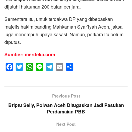
dijatuhi hukuman 200 bulan penjara.
Sementara itu, untuk terdakwa DP yang dibebaskan
majelis hakim banding Mahkamah Syar’iyah Aceh, jaksa
juga menempuh upaya kasasi. Namun, perkara itu belum
diputus.
Sumber: merdeka.com
F
T
W
L
T
E
S
a
w
h
i
e
m
h
c
i
a
n
l
a
a
e
t
t
e
e
i
r
Previous Post
b
t
s
g
l
e
Briptu Selly, Polwan Aceh Ditugaskan Jadi Pasukan
o
e
A
r
Perdamaian PBB
o
r
p
a
k
p
m
Next Post