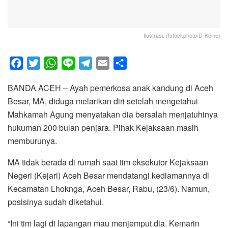
Ilustrasi. (Istockphoto/D-Keine)
F
T
W
L
T
E
S
a
w
h
i
e
m
h
BANDA ACEH – Ayah pemerkosa anak kandung di Aceh
c
i
a
n
l
a
a
Besar, MA, diduga melarikan diri setelah mengetahui
e
t
t
e
e
i
r
Mahkamah Agung menyatakan dia bersalah menjatuhinya
b
t
s
g
l
e
hukuman 200 bulan penjara. Pihak Kejaksaan masih
o
e
A
r
memburunya.
o
r
p
a
k
p
m
MA tidak berada di rumah saat tim eksekutor Kejaksaan
Negeri (Kejari) Aceh Besar mendatangi kediamannya di
Kecamatan Lhoknga, Aceh Besar, Rabu, (23/6). Namun,
posisinya sudah diketahui.
“Ini tim lagi di lapangan mau menjemput dia. Kemarin