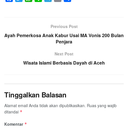
a
w
h
i
e
m
h
c
i
a
n
l
a
a
e
t
t
e
e
i
r
Previous Post
b
t
s
g
l
e
Ayah Pemerkosa Anak Kabur Usai MA Vonis 200 Bulan
o
e
A
r
Penjara
o
r
p
a
k
p
m
Next Post
Wisata Islami Berbasis Dayah di Aceh
Tinggalkan Balasan
Alamat email Anda tidak akan dipublikasikan.
Ruas yang wajib
ditandai
*
Komentar
*