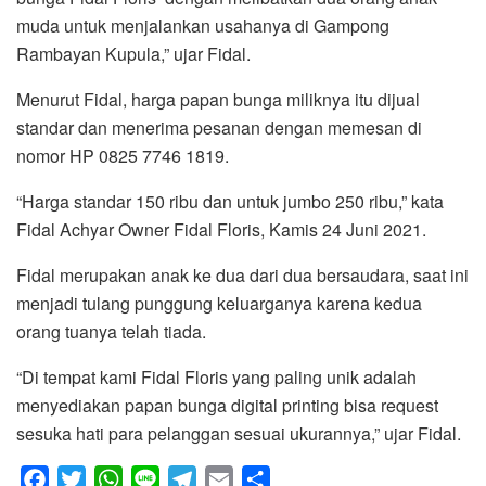
muda untuk menjalankan usahanya di Gampong
Rambayan Kupula,” ujar Fidal.
Menurut Fidal, harga papan bunga miliknya itu dijual
standar dan menerima pesanan dengan memesan di
nomor HP 0825 7746 1819.
“Harga standar 150 ribu dan untuk jumbo 250 ribu,” kata
Fidal Achyar Owner Fidal Floris, Kamis 24 Juni 2021.
Fidal merupakan anak ke dua dari dua bersaudara, saat ini
menjadi tulang punggung keluarganya karena kedua
orang tuanya telah tiada.
“Di tempat kami Fidal Floris yang paling unik adalah
menyediakan papan bunga digital printing bisa request
sesuka hati para pelanggan sesuai ukurannya,” ujar Fidal.
F
T
W
L
T
E
S