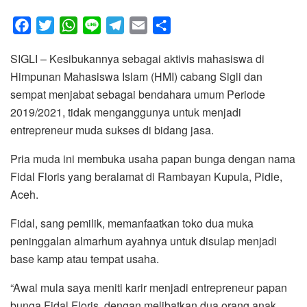
F
T
W
L
T
E
S
a
w
h
i
e
m
h
SIGLI – Kesibukannya sebagai aktivis mahasiswa di
c
i
a
n
l
a
a
Himpunan Mahasiswa Islam (HMI) cabang Sigli dan
e
t
t
e
e
i
r
sempat menjabat sebagai bendahara umum Periode
b
t
s
g
l
e
2019/2021, tidak menganggunya untuk menjadi
o
e
A
r
entrepreneur muda sukses di bidang jasa.
o
r
p
a
k
p
m
Pria muda ini membuka usaha papan bunga dengan nama
Fidal Floris yang beralamat di Rambayan Kupula, Pidie,
Aceh.
Fidal, sang pemilik, memanfaatkan toko dua muka
peninggalan almarhum ayahnya untuk disulap menjadi
base kamp atau tempat usaha.
“Awal mula saya meniti karir menjadi entrepreneur papan
bunga Fidal Floris dengan melibatkan dua orang anak