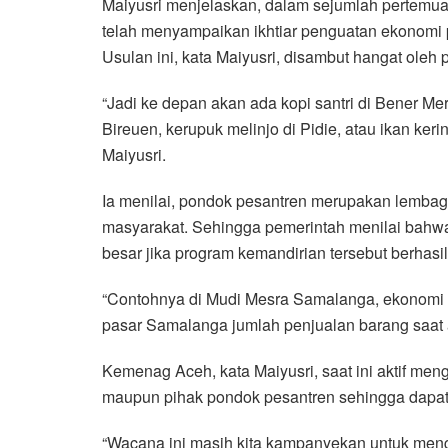
Maiyusri menjelaskan, dalam sejumlah pertemu
telah menyampaikan ikhtiar penguatan ekonomi p
Usulan ini, kata Maiyusri, disambut hangat ole
“Jadi ke depan akan ada kopi santri di Bener Meri
Bireuen, kerupuk melinjo di Pidie, atau ikan kerin
Maiyusri.
Ia menilai, pondok pesantren merupakan lemb
masyarakat. Sehingga pemerintah menilai bahwa
besar jika program kemandirian tersebut berhasi
“Contohnya di Mudi Mesra Samalanga, ekonomi 
pasar Samalanga jumlah penjualan barang saat a
Kemenag Aceh, kata Maiyusri, saat ini aktif m
maupun pihak pondok pesantren sehingga dapat 
“Wacana ini masih kita kampanyekan untuk meng