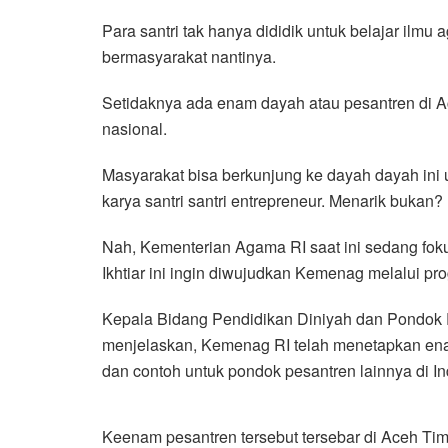
b
t
s
g
l
e
Para santri tak hanya dididik untuk belajar ilmu
o
e
A
r
bermasyarakat nantinya.
o
r
p
a
k
p
m
Setidaknya ada enam dayah atau pesantren di Ac
nasional.
Masyarakat bisa berkunjung ke dayah dayah ini un
karya santri santri entrepreneur. Menarik bukan?
Nah, Kementerian Agama RI saat ini sedang foku
Ikhtiar ini ingin diwujudkan Kemenag melalui p
Kepala Bidang Pendidikan Diniyah dan Pondok
menjelaskan, Kemenag RI telah menetapkan enam
dan contoh untuk pondok pesantren lainnya di I
Keenam pesantren tersebut tersebar di Aceh Timu