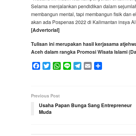
Selama menjalankan pendidikan dalam sejumlah 
membangun mental, tapi membangun fisik dan eko
akan ada Pospenas 2022 di Kalimantan insya Alla
[Advertorial]
Tulisan ini merupakan hasil kerjasama atje
Aceh dalam rangka Promosi Wisata Islami (Da
F
T
W
L
T
E
S
a
w
h
i
e
m
h
c
i
a
n
l
a
a
e
t
t
e
e
i
r
Previous Post
b
t
s
g
l
e
Usaha Papan Bunga Sang Entrepreneur
o
e
A
r
Muda
o
r
p
a
k
p
m