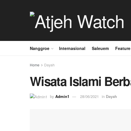
Nanggroe
Internasional
Saleuem
Feature
Home
Dayah
Wisata Islami Berb
by
Admin1
28/06/2021
in
Dayah