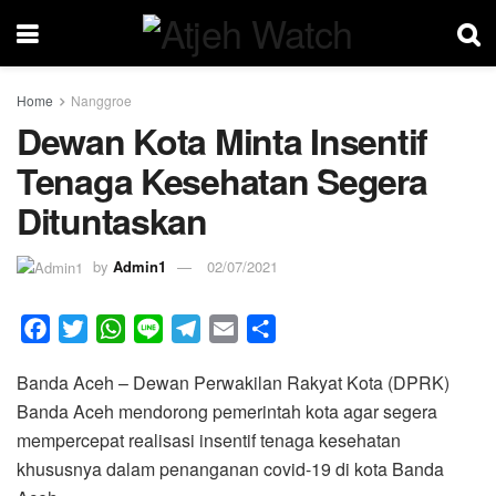
Home
Nanggroe
Dewan Kota Minta Insentif
Tenaga Kesehatan Segera
Dituntaskan
by
Admin1
02/07/2021
F
T
W
L
T
E
S
a
w
h
i
e
m
h
Banda Aceh – Dewan Perwakilan Rakyat Kota (DPRK)
c
i
a
n
l
a
a
Banda Aceh mendorong pemerintah kota agar segera
e
t
t
e
e
i
r
mempercepat realisasi insentif tenaga kesehatan
b
t
s
g
l
e
khususnya dalam penanganan covid-19 di kota Banda
o
e
A
r