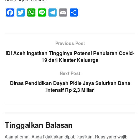
F
T
W
L
T
E
S
a
w
h
i
e
m
h
c
i
a
n
l
a
a
e
t
t
e
e
i
r
Previous Post
b
t
s
g
l
e
IDI Aceh Ingatkan Tingginya Potensi Penularan Covid-
o
e
A
r
19 dari Klaster Keluarga
o
r
p
a
k
p
m
Next Post
Dinas Pendidikan Dayah Pidie Jaya Salurkan Dana
Intensif Rp 2,3 Miliar
Tinggalkan Balasan
Alamat email Anda tidak akan dipublikasikan.
Ruas yang wajib