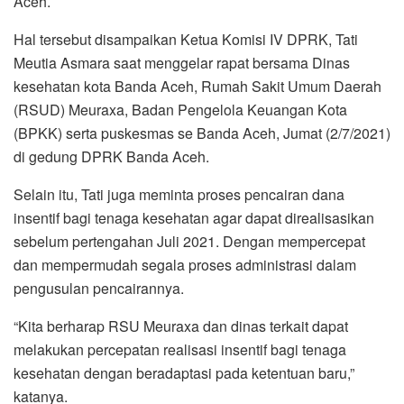
Aceh.
o
r
p
a
k
p
m
Hal tersebut disampaikan Ketua Komisi IV DPRK, Tati
Meutia Asmara saat menggelar rapat bersama Dinas
kesehatan kota Banda Aceh, Rumah Sakit Umum Daerah
(RSUD) Meuraxa, Badan Pengelola Keuangan Kota
(BPKK) serta puskesmas se Banda Aceh, Jumat (2/7/2021)
di gedung DPRK Banda Aceh.
Selain itu, Tati juga meminta proses pencairan dana
insentif bagi tenaga kesehatan agar dapat direalisasikan
sebelum pertengahan Juli 2021. Dengan mempercepat
dan mempermudah segala proses administrasi dalam
pengusulan pencairannya.
“Kita berharap RSU Meuraxa dan dinas terkait dapat
melakukan percepatan realisasi insentif bagi tenaga
kesehatan dengan beradaptasi pada ketentuan baru,”
katanya.