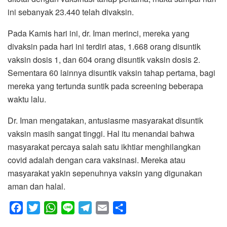
ini sebanyak 23.440 telah divaksin.
Pada Kamis hari ini, dr. Iman merinci, mereka yang
divaksin pada hari ini terdiri atas, 1.668 orang disuntik
vaksin dosis 1, dan 604 orang disuntik vaksin dosis 2.
Sementara 60 lainnya disuntik vaksin tahap pertama, bagi
mereka yang tertunda suntik pada screening beberapa
waktu lalu.
Dr. Iman mengatakan, antusiasme masyarakat disuntik
vaksin masih sangat tinggi. Hal itu menandai bahwa
masyarakat percaya salah satu ikhtiar menghilangkan
covid adalah dengan cara vaksinasi. Mereka atau
masyarakat yakin sepenuhnya vaksin yang digunakan
aman dan halal.
F
T
W
L
T
E
S
a
w
h
i
e
m
h