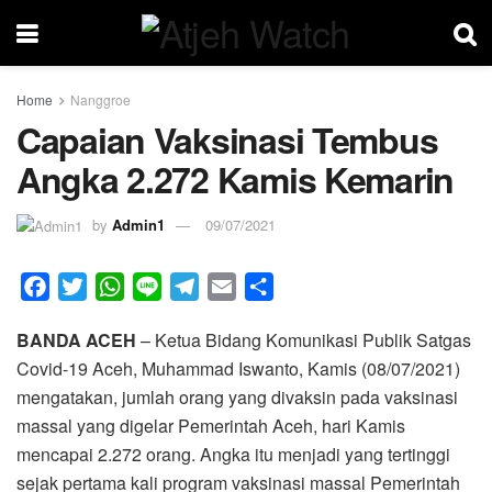
Home
Nanggroe
Capaian Vaksinasi Tembus
Angka 2.272 Kamis Kemarin
by
Admin1
09/07/2021
F
T
W
L
T
E
S
a
w
h
i
e
m
h
BANDA ACEH
– Ketua Bidang Komunikasi Publik Satgas
c
i
a
n
l
a
a
Covid-19 Aceh, Muhammad Iswanto, Kamis (08/07/2021)
e
t
t
e
e
i
r
mengatakan, jumlah orang yang divaksin pada vaksinasi
b
t
s
g
l
e
massal yang digelar Pemerintah Aceh, hari Kamis
o
e
A
r
mencapai 2.272 orang. Angka itu menjadi yang tertinggi
o
r
p
a
sejak pertama kali program vaksinasi massal Pemerintah
k
p
m