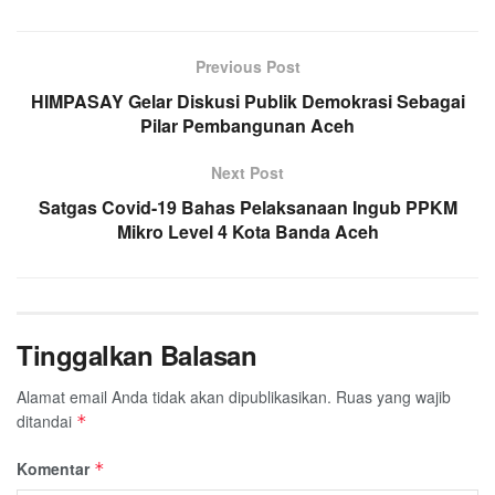
c
i
a
n
l
a
a
e
t
t
e
e
i
r
Previous Post
b
t
s
g
l
e
HIMPASAY Gelar Diskusi Publik Demokrasi Sebagai
o
e
A
r
Pilar Pembangunan Aceh
o
r
p
a
k
p
m
Next Post
Satgas Covid-19 Bahas Pelaksanaan Ingub PPKM
Mikro Level 4 Kota Banda Aceh
Tinggalkan Balasan
Alamat email Anda tidak akan dipublikasikan.
Ruas yang wajib
ditandai
*
Komentar
*