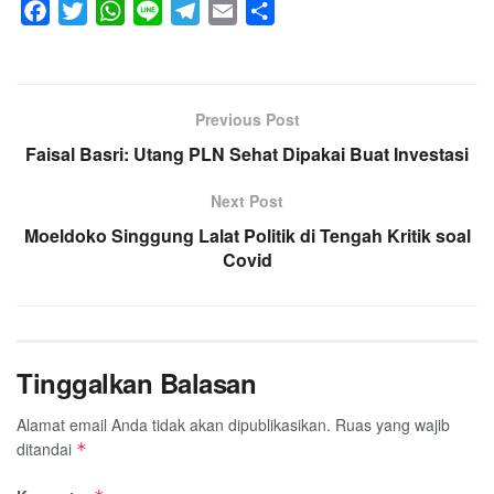
F
T
W
L
T
E
S
a
w
h
i
e
m
h
c
i
a
n
l
a
a
e
t
t
e
e
i
r
Previous Post
b
t
s
g
l
e
Faisal Basri: Utang PLN Sehat Dipakai Buat Investasi
o
e
A
r
o
r
p
a
Next Post
k
p
m
Moeldoko Singgung Lalat Politik di Tengah Kritik soal
Covid
Tinggalkan Balasan
Alamat email Anda tidak akan dipublikasikan.
Ruas yang wajib
ditandai
*