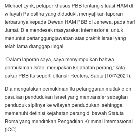
o
r
p
a
Michael Lynk, pelapor khusus PBB tentang situasi HAM di
k
p
m
wilayah Palestina yang diduduki, menyajikan laporan
terbarunya kepada Dewan HAM PBB di Jenewa, pada hari
Jumat. Dia mendesak masyarakat internasional untuk
menuntut pertanggungjawaban atas praktik Israel yang
telah lama dianggap ilegal.
“Dalam laporan saya, saya menyimpulkan bahwa
permukiman Israel merupakan kejahatan perang,” kata
pakar PBB itu seperti dilansir Reuters, Sabtu (10/7/2021).
Dia mengatakan pemukiman itu pelanggaran mutlak oleh
pasukan pendudukan Israel yang mentransfer sebagian
penduduk sipilnya ke wilayah pendudukan, sehingga
memenuhi definisi kejahatan perang di bawah Statuta
Roma yang mendirikan Pengadilan Kriminal Internasional
(ICC).