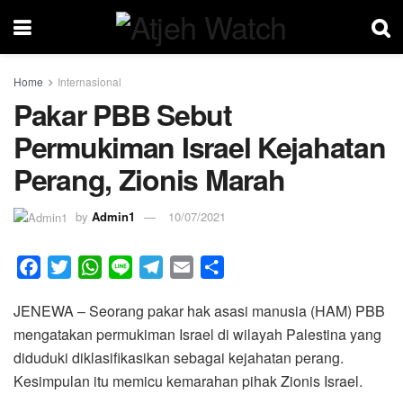
Home
Internasional
Pakar PBB Sebut
Permukiman Israel Kejahatan
Perang, Zionis Marah
by
Admin1
10/07/2021
F
T
W
L
T
E
S
a
w
h
i
e
m
h
JENEWA – Seorang pakar hak asasi manusia (HAM) PBB
c
i
a
n
l
a
a
mengatakan permukiman Israel di wilayah Palestina yang
e
t
t
e
e
i
r
diduduki diklasifikasikan sebagai kejahatan perang.
b
t
s
g
l
e
Kesimpulan itu memicu kemarahan pihak Zionis Israel.
o
e
A
r