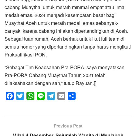
cabang Muaythai untuk meraih minimal empat atau lima
medali emas. 2024 menjadi kesempatan besar bagi
Muaythai Aceh untuk meraih medali emas sebanyak-
banyak, karena cabang ini akan dipertandingkan di Aceh.
Sebagai tuan rumah, Aceh berhak untuk ikut full team di
semua nomor yang dipertandingkan tanpa harus mengikuti
Prakualifikasi PON.
“Sebagai Tim Keabsahan Pra-PORA, saya menyatakan
Pra-PORA Cabang Muaythai Tahun 2021 telah
dilaksanakan dengan sah,” tutup Rayuan.[]
F
T
W
L
T
E
S
a
w
h
i
e
m
h
c
i
a
n
l
a
a
e
t
t
e
e
i
r
Previous Post
b
t
s
g
l
e
Milad 4 Desember, Sejumlah Wanita di Meulaboh
o
e
A
r