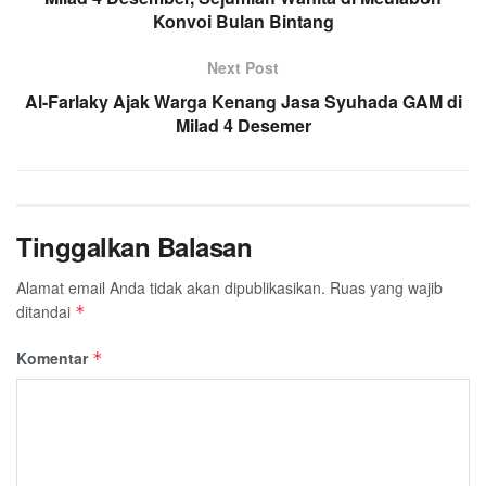
Konvoi Bulan Bintang
o
r
p
a
k
p
m
Next Post
Al-Farlaky Ajak Warga Kenang Jasa Syuhada GAM di
Milad 4 Desemer
Tinggalkan Balasan
Alamat email Anda tidak akan dipublikasikan.
Ruas yang wajib
ditandai
*
Komentar
*