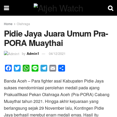
Home
Olahraga
Pidie Jaya Juara Umum Pra-
PORA Muaythai
by
Admin1
04/12/2021
F
T
W
L
T
E
S
a
w
h
i
e
m
h
Banda Aceh – Para fighter asal Kabupaten Pidie Jaya
c
i
a
n
l
a
a
sukses mendominiasi perolehan medali pada ajang
e
t
t
e
e
i
r
Prakualfikasi Pekan Olahraga Aceh (Pra-PORA) Cabang
b
t
s
g
l
e
Muaythai tahun 2021. Hingga akhir kejuaraan yang
o
e
A
r
berlangsung sejak 29 November lalu, Kontingen Pidie
o
r
p
a
Jaya berhasil merebut enam medali emas. Hasil itu
k
p
m