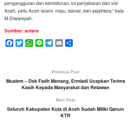
pengangguran dan kemiskinan, ini penjabaran dari visi
Aceh, yaitu Aceh islami, maju, damai, dan sejahtera,” kata
M Diwarsyah.
Sumber: antara
F
T
W
L
T
E
S
a
w
h
i
e
m
h
c
i
a
n
l
a
a
e
t
t
e
e
i
r
Previous Post
b
t
s
g
l
e
Mualem – Dek Fadh Menang, Ermiadi Ucapkan Terima
o
e
A
r
Kasih Kepada Masyarakat dan Relawan
o
r
p
a
k
p
m
Next Post
Seluruh Kabupaten Kota di Aceh Sudah Miliki Qanun
KTR