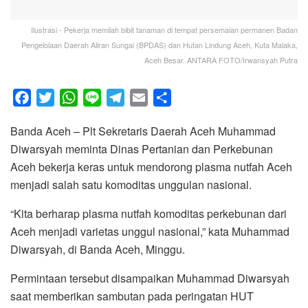
Ilustrasi - Pekerja memilah bibit tanaman di tempat persemaian permanen Badan
Pengelolaan Daerah Aliran Sungai (BPDAS) dan Hutan Lindung Aceh, Kuta Malaka,
Aceh Besar. ANTARA FOTO/Irwansyah Putra
F
T
W
L
T
E
S
a
w
h
i
e
m
h
Banda Aceh – Plt Sekretaris Daerah Aceh Muhammad
c
i
a
n
l
a
a
Diwarsyah meminta Dinas Pertanian dan Perkebunan
e
t
t
e
e
i
r
Aceh bekerja keras untuk mendorong plasma nutfah Aceh
b
t
s
g
l
e
menjadi salah satu komoditas unggulan nasional.
o
e
A
r
o
r
p
a
“Kita berharap plasma nutfah komoditas perkebunan dari
k
p
m
Aceh menjadi varietas unggul nasional,” kata Muhammad
Diwarsyah, di Banda Aceh, Minggu.
Permintaan tersebut disampaikan Muhammad Diwarsyah
saat memberikan sambutan pada peringatan HUT