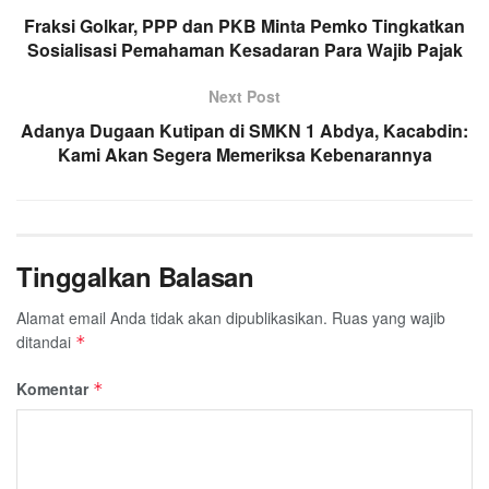
Fraksi Golkar, PPP dan PKB Minta Pemko Tingkatkan
o
e
A
r
Sosialisasi Pemahaman Kesadaran Para Wajib Pajak
o
r
p
a
k
p
m
Next Post
Adanya Dugaan Kutipan di SMKN 1 Abdya, Kacabdin:
Kami Akan Segera Memeriksa Kebenarannya
Tinggalkan Balasan
Alamat email Anda tidak akan dipublikasikan.
Ruas yang wajib
ditandai
*
Komentar
*