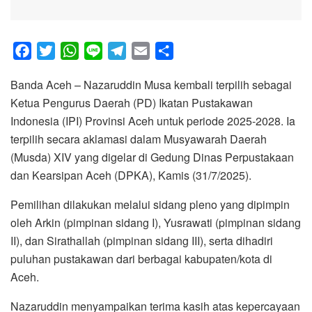
F
T
W
L
T
E
S
a
w
h
i
e
m
h
Banda Aceh – Nazaruddin Musa kembali terpilih sebagai
c
i
a
n
l
a
a
Ketua Pengurus Daerah (PD) Ikatan Pustakawan
e
t
t
e
e
i
r
Indonesia (IPI) Provinsi Aceh untuk periode 2025-2028. Ia
b
t
s
g
l
e
terpilih secara aklamasi dalam Musyawarah Daerah
o
e
A
r
(Musda) XIV yang digelar di Gedung Dinas Perpustakaan
o
r
p
a
dan Kearsipan Aceh (DPKA), Kamis (31/7/2025).
k
p
m
Pemilihan dilakukan melalui sidang pleno yang dipimpin
oleh Arkin (pimpinan sidang I), Yusrawati (pimpinan sidang
II), dan Sirathallah (pimpinan sidang III), serta dihadiri
puluhan pustakawan dari berbagai kabupaten/kota di
Aceh.
Nazaruddin menyampaikan terima kasih atas kepercayaan