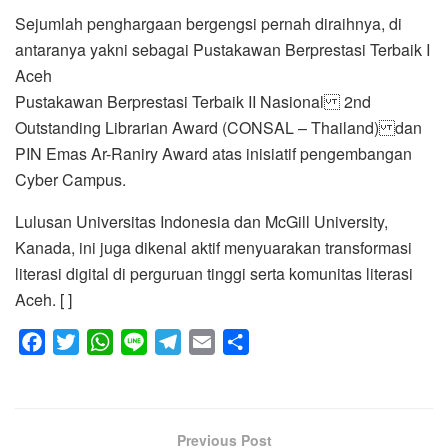
Sejumlah penghargaan bergengsi pernah diraihnya, di
antaranya yakni sebagai Pustakawan Berprestasi Terbaik I
Aceh
Pustakawan Berprestasi Terbaik II Nasional 2nd
Outstanding Librarian Award (CONSAL – Thailand) dan
PIN Emas Ar-Raniry Award atas inisiatif pengembangan
Cyber Campus.
Lulusan Universitas Indonesia dan McGill University,
Kanada, ini juga dikenal aktif menyuarakan transformasi
literasi digital di perguruan tinggi serta komunitas literasi
Aceh. [ ]
F
T
W
L
T
E
S
a
w
h
i
e
m
h
c
i
a
n
l
a
a
e
t
t
e
e
i
r
Previous Post
b
t
s
g
l
e