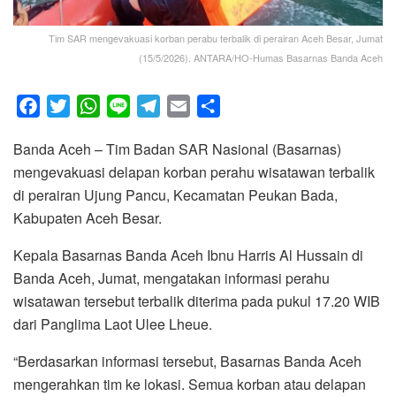
Tim SAR mengevakuasi korban perabu terbalik di perairan Aceh Besar, Jumat
(15/5/2026). ANTARA/HO-Humas Basarnas Banda Aceh
F
T
W
L
T
E
S
a
w
h
i
e
m
h
Banda Aceh – Tim Badan SAR Nasional (Basarnas)
c
i
a
n
l
a
a
mengevakuasi delapan korban perahu wisatawan terbalik
e
t
t
e
e
i
r
di perairan Ujung Pancu, Kecamatan Peukan Bada,
b
t
s
g
l
e
Kabupaten Aceh Besar.
o
e
A
r
o
r
p
a
Kepala Basarnas Banda Aceh Ibnu Harris Al Hussain di
k
p
m
Banda Aceh, Jumat, mengatakan informasi perahu
wisatawan tersebut terbalik diterima pada pukul 17.20 WIB
dari Panglima Laot Ulee Lheue.
“Berdasarkan informasi tersebut, Basarnas Banda Aceh
mengerahkan tim ke lokasi. Semua korban atau delapan