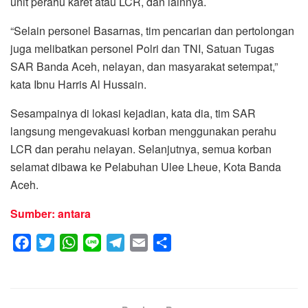
unit perahu karet atau LCR, dan lainnya.
“Selain personel Basarnas, tim pencarian dan pertolongan
juga melibatkan personel Polri dan TNI, Satuan Tugas
SAR Banda Aceh, nelayan, dan masyarakat setempat,”
kata Ibnu Harris Al Hussain.
Sesampainya di lokasi kejadian, kata dia, tim SAR
langsung mengevakuasi korban menggunakan perahu
LCR dan perahu nelayan. Selanjutnya, semua korban
selamat dibawa ke Pelabuhan Ulee Lheue, Kota Banda
Aceh.
Sumber: antara
F
T
W
L
T
E
S
a
w
h
i
e
m
h
c
i
a
n
l
a
a
e
t
t
e
e
i
r