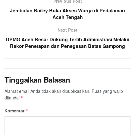
Previous Post
b
t
s
g
l
e
Jembatan Bailey Buka Akses Warga di Pedalaman
o
e
A
r
Aceh Tengah
o
r
p
a
k
p
m
Next Post
DPMG Aceh Besar Dukung Tertib Administrasi Melalui
Rakor Penetapan dan Penegasan Batas Gampong
Tinggalkan Balasan
Alamat email Anda tidak akan dipublikasikan.
Ruas yang wajib
ditandai
*
Komentar
*