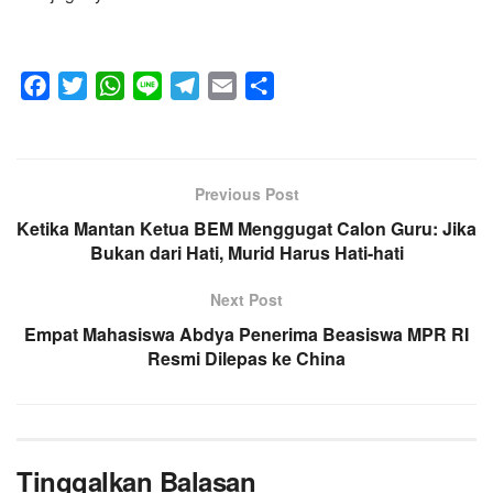
F
T
W
L
T
E
S
a
w
h
i
e
m
h
c
i
a
n
l
a
a
e
t
t
e
e
i
r
Previous Post
b
t
s
g
l
e
Ketika Mantan Ketua BEM Menggugat Calon Guru: Jika
o
e
A
r
Bukan dari Hati, Murid Harus Hati-hati
o
r
p
a
k
p
m
Next Post
Empat Mahasiswa Abdya Penerima Beasiswa MPR RI
Resmi Dilepas ke China
Tinggalkan Balasan