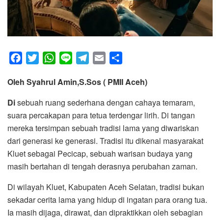
F
T
W
L
T
E
S
a
w
h
i
e
m
h
Oleh Syahrul Amin,S.Sos ( PMII Aceh)
c
i
a
n
l
a
a
e
t
t
e
e
i
r
Di
sebuah ruang sederhana dengan cahaya temaram,
b
t
s
g
l
e
suara percakapan para tetua terdengar lirih. Di tangan
o
e
A
r
mereka tersimpan sebuah tradisi lama yang diwariskan
o
r
p
a
dari generasi ke generasi. Tradisi itu dikenal masyarakat
k
p
m
Kluet sebagai Pecicap, sebuah warisan budaya yang
masih bertahan di tengah derasnya perubahan zaman.
Di wilayah Kluet, Kabupaten Aceh Selatan, tradisi bukan
sekadar cerita lama yang hidup di ingatan para orang tua.
Ia masih dijaga, dirawat, dan dipraktikkan oleh sebagian