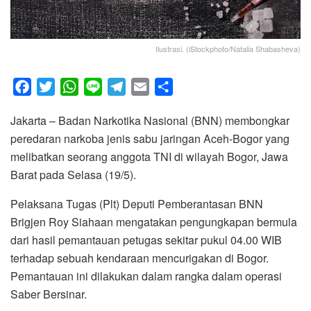
Ilustrasi. (iStockphoto/Natalia Shabasheva)
F
T
W
L
T
E
S
a
w
h
i
e
m
h
Jakarta – Badan Narkotika Nasional (BNN) membongkar
c
i
a
n
l
a
a
peredaran narkoba jenis sabu jaringan Aceh-Bogor yang
e
t
t
e
e
i
r
melibatkan seorang anggota TNI di wilayah Bogor, Jawa
b
t
s
g
l
e
Barat pada Selasa (19/5).
o
e
A
r
o
r
p
a
Pelaksana Tugas (Plt) Deputi Pemberantasan BNN
k
p
m
Brigjen Roy Siahaan mengatakan pengungkapan bermula
dari hasil pemantauan petugas sekitar pukul 04.00 WIB
terhadap sebuah kendaraan mencurigakan di Bogor.
Pemantauan ini dilakukan dalam rangka dalam operasi
Saber Bersinar.