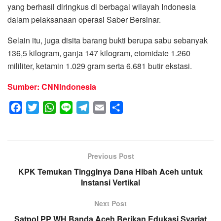
yang berhasil diringkus di berbagai wilayah Indonesia
dalam pelaksanaan operasi Saber Bersinar.
Selain itu, juga disita barang bukti berupa sabu sebanyak
136,5 kilogram, ganja 147 kilogram, etomidate 1.260
mililiter, ketamin 1.029 gram serta 6.681 butir ekstasi.
Sumber: CNNIndonesia
F
T
W
L
T
E
S
a
w
h
i
e
m
h
c
i
a
n
l
a
a
e
t
t
e
e
i
r
Previous Post
b
t
s
g
l
e
KPK Temukan Tingginya Dana Hibah Aceh untuk
o
e
A
r
Instansi Vertikal
o
r
p
a
k
p
m
Next Post
Satpol PP WH Banda Aceh Berikan Edukasi Syariat