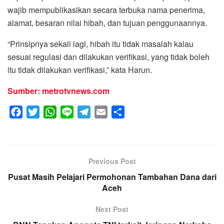
wajib mempublikasikan secara terbuka nama penerima,
alamat, besaran nilai hibah, dan tujuan penggunaannya.
“Prinsipnya sekali lagi, hibah itu tidak masalah kalau
sesuai regulasi dan dilakukan verifikasi, yang tidak boleh
itu tidak dilakukan verifikasi,” kata Harun.
Sumber: metrotvnews.com
F
T
W
L
T
E
S
a
w
h
i
e
m
h
c
i
a
n
l
a
a
e
t
t
e
e
i
r
Previous Post
b
t
s
g
l
e
Pusat Masih Pelajari Permohonan Tambahan Dana dari
o
e
A
r
Aceh
o
r
p
a
k
p
m
Next Post