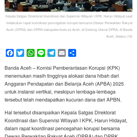
Kepala Satgas Direktorat Koordinasi dan Supervisi Wilayah I KPK, Harun Hidayat saat
melakukan rapat koordinasi pencegahan korupsi bersama Dewan Perwakilan Rakyat
Aceh (DPRA) dan DPRK kabupaten/kota se Aceh, di Gedung Utama DPRA, di Banda
Aceh, Selasa (19/
F
T
W
L
T
E
S
a
w
h
i
e
m
h
Banda Aceh – Komisi Pemberantasan Korupsi (KPK)
c
i
a
n
l
a
a
menemukan masih tingginya alokasi dana hibah dari
e
t
t
e
e
i
r
Anggaran Pendapatan dan Belanja Aceh (APBA) 2025
b
t
s
g
l
e
untuk instansi vertikal, meskipun lembaga-lembaga
o
e
A
r
tersebut telah mendapatkan kucuran dana dari APBN.
o
r
p
a
k
p
m
Hal tersebut disampaikan Kepala Satgas Direktorat
Koordinasi dan Supervisi Wilayah I KPK, Harun Hidayat,
dalam rapat koordinasi pencegahan korupsi bersama
Dewan Perwakilan Rakyat Aceh (DPRA) dan DPRK