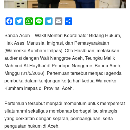
F
T
W
L
T
E
S
a
w
h
i
e
m
h
Banda Aceh – Wakil Menteri Koordinator Bidang Hukum,
c
i
a
n
l
a
a
Hak Asasi Manusia, Imigrasi, dan Pemasyarakatan
e
t
t
e
e
i
r
(Wamenko Kumham Imipas), Otto Hasibuan, melakukan
b
t
s
g
l
e
audiensi dengan Wali Nanggroe Aceh, Teungku Malik
o
e
A
r
Mahmud Al-Haythar di Pendopo Nanggroe, Banda Aceh,
o
r
p
a
Minggu (31/5/2026). Pertemuan tersebut menjadi agenda
k
p
m
pembuka dalam kunjungan kerja hari kedua Wamenko
Kumham Imipas di Provinsi Aceh.
‎Pertemuan tersebut menjadi momentum untuk mempererat
silaturahmi sekaligus membahas berbagai isu strategis
yang berkaitan dengan sejarah, pembangunan, serta
penguatan hukum di Aceh.