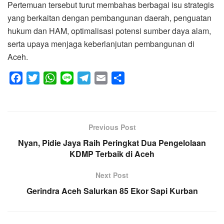
‎Pertemuan tersebut turut membahas berbagai isu strategis
yang berkaitan dengan pembangunan daerah, penguatan
hukum dan HAM, optimalisasi potensi sumber daya alam,
serta upaya menjaga keberlanjutan pembangunan di
Aceh.
F
T
W
L
T
E
S
a
w
h
i
e
m
h
c
i
a
n
l
a
a
e
t
t
e
e
i
r
Previous Post
b
t
s
g
l
e
Nyan, Pidie Jaya Raih Peringkat Dua Pengelolaan
o
e
A
r
KDMP Terbaik di Aceh
o
r
p
a
k
p
m
Next Post
Gerindra Aceh Salurkan 85 Ekor Sapi Kurban