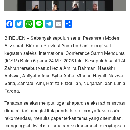
F
T
W
L
T
E
S
a
w
h
i
e
m
h
BIREUEN – Sebanyak sepuluh santri Pesantren Modern
c
i
a
n
l
a
a
Al Zahrah Bireuen Provinsi Aceh berhasil mengikuti
e
t
t
e
e
i
r
kegiatan seleksi International Conference Santri Mendunia
b
t
s
g
l
e
(ICSM) Batch 6 pada 24 Mei 2026 lalu. Kesepuluh santri Al
o
e
A
r
Zahrah tersebut yaitu: Kezia Amiira Rahman, Naeskhi
o
r
p
a
Aniswa, Aufiyaturrima, Syifa Aulia, Miratun Hayati, Nazwa
k
p
m
Salfa, Zahratul Aini, Hafiza Fifadlillah, Nurjanah, dan Lunia
Farena.
Tahapan seleksi meliputi tiga tahapan: seleksi administrasi
dimulai dari mengisi link pendaftaran, menyertakan surat
rekomendasi, menulis paper terkait tema yang ditentukan,
mengunggah twibbon. Tahapan kedua adalah menyiapkan