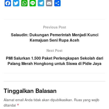
F
T
W
L
T
E
S
a
w
h
i
e
m
h
c
i
a
n
l
a
a
e
t
t
e
e
i
r
Previous Post
b
t
s
g
l
e
Salaudin: Dukungan Pemerintah Menjadi Kunci
o
e
A
r
Kemajuan Seni Rupa Aceh
o
r
p
a
k
p
m
Next Post
PMI Salurkan 1.500 Paket Perlengkapan Sekolah dari
Palang Merah Hongkong untuk Siswa di Pidie Jaya
Tinggalkan Balasan
Alamat email Anda tidak akan dipublikasikan.
Ruas yang wajib
ditandai
*