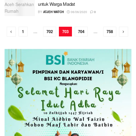
untuk Warga Madat
BY
ATJEH WATCH
06/06/2020
0
1
…
702
703
704
…
758