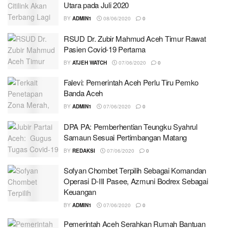
Utara pada Juli 2020
BY
ADMIN1
08/06/2020
0
RSUD Dr. Zubir Mahmud Aceh Timur Rawat
Pasien Covid-19 Pertama
BY
ATJEH WATCH
07/06/2020
0
Falevi: Pemerintah Aceh Perlu Tiru Pemko
Banda Aceh
BY
ADMIN1
07/06/2020
0
DPA PA: Pemberhentian Teungku Syahrul
Samaun Sesuai Pertimbangan Matang
BY
REDAKSI
07/06/2020
0
Sofyan Chombet Terpilih Sebagai Komandan
Operasi D-III Pasee, Azmuni Bodrex Sebagai
Keuangan
BY
ADMIN1
07/06/2020
0
Pemerintah Aceh Serahkan Rumah Bantuan