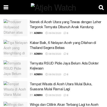
Nenek di Aceh Utara yang Tewas dengan Leher
Tergorok Ternyata Dibunuh Anak Kandung
BY
ADMIN1
09/06/2020
0
Kabar Baik, 6 Nelayan Aceh yang Ditahan di
Thailand Segera Bebas
BY
ADMIN1
08/06/2020
0
Ternyata RSUD Pidie Jaya Belum Ada Dokter
Kejiwaan
BY
ADMIN1
08/06/2020
0
Tempat Wisata di Aceh Utara Mulai Buka,
Suasana Mulai Ramai Lagi
BY
ADMIN1
08/06/2020
0
Wings dan Citilink Akan Terbang Lagi ke Aceh