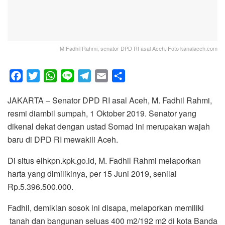
M Fadhil Rahmi, senator DPD RI asal Aceh. Foto kanalaceh.com
F
T
W
L
T
E
S
a
w
h
i
e
m
h
JAKARTA – Senator DPD RI asal Aceh, M. Fadhil Rahmi,
c
i
a
n
l
a
a
resmi diambil sumpah, 1 Oktober 2019. Senator yang
e
t
t
e
e
i
r
dikenal dekat dengan ustad Somad ini merupakan wajah
b
t
s
g
l
e
baru di DPD RI mewakili Aceh.
o
e
A
r
o
r
p
a
Di situs elhkpn.kpk.go.id, M. Fadhil Rahmi melaporkan
k
p
m
harta yang dimilikinya, per 15 Juni 2019, senilai
Rp.5.396.500.000.
Fadhil, demikian sosok ini disapa, melaporkan memiliki
tanah dan bangunan seluas 400 m2/192 m2 di kota Banda