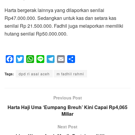
Harta bergerak lainnya yang dilaporkan senilai
Rp47.000.000. Sedangkan untuk kas dan setara kas
senilai Rp 21.500.000. Fadhil juga melaporkan memiliki
hutang senilai Rp50.000.000.
F
T
W
L
T
E
S
a
w
h
i
e
m
h
Tags:
c
dpd ri asal aceh
i
a
n
l
m fadhil rahmi
a
a
e
t
t
e
e
i
r
b
t
s
g
l
e
o
e
A
Previous Post
r
o
r
p
a
Harta Haji Uma ‘Eumpang Breuh’ Kini Capai Rp4,065
k
p
m
Miliar
Next Post