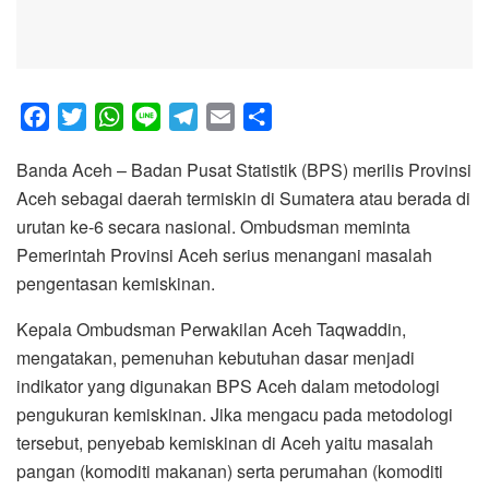
F
T
W
L
T
E
S
a
w
h
i
e
m
h
Banda Aceh – Badan Pusat Statistik (BPS) merilis Provinsi
c
i
a
n
l
a
a
Aceh sebagai daerah termiskin di Sumatera atau berada di
e
t
t
e
e
i
r
urutan ke-6 secara nasional. Ombudsman meminta
b
t
s
g
l
e
Pemerintah Provinsi Aceh serius menangani masalah
o
e
A
r
pengentasan kemiskinan.
o
r
p
a
k
p
m
Kepala Ombudsman Perwakilan Aceh Taqwaddin,
mengatakan, pemenuhan kebutuhan dasar menjadi
indikator yang digunakan BPS Aceh dalam metodologi
pengukuran kemiskinan. Jika mengacu pada metodologi
tersebut, penyebab kemiskinan di Aceh yaitu masalah
pangan (komoditi makanan) serta perumahan (komoditi