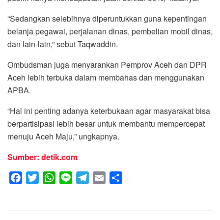
“Sedangkan selebihnya diperuntukkan guna kepentingan
belanja pegawai, perjalanan dinas, pembelian mobil dinas,
dan lain-lain,” sebut Taqwaddin.
Ombudsman juga menyarankan Pemprov Aceh dan DPR
Aceh lebih terbuka dalam membahas dan menggunakan
APBA.
“Hal ini penting adanya keterbukaan agar masyarakat bisa
berpartisipasi lebih besar untuk membantu mempercepat
menuju Aceh Maju,” ungkapnya.
Sumber: detik.com
F
T
W
L
T
E
S
a
w
h
i
e
m
h
c
i
a
n
l
a
a
e
t
t
e
e
i
r