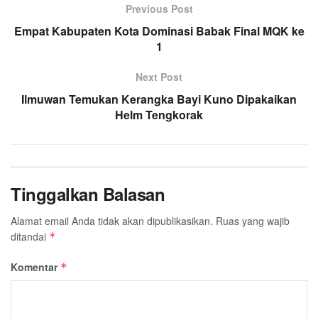
Previous Post
b
t
s
g
l
e
Empat Kabupaten Kota Dominasi Babak Final MQK ke
o
e
A
r
1
o
r
p
a
k
p
m
Next Post
Ilmuwan Temukan Kerangka Bayi Kuno Dipakaikan
Helm Tengkorak
Tinggalkan Balasan
Alamat email Anda tidak akan dipublikasikan.
Ruas yang wajib
ditandai
*
Komentar
*