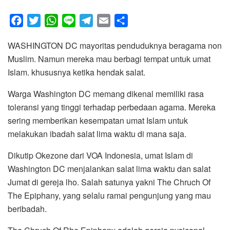
F
T
W
L
T
E
S
a
w
h
i
e
m
h
WASHINGTON DC mayoritas penduduknya beragama non
c
i
a
n
l
a
a
Muslim. Namun mereka mau berbagi tempat untuk umat
e
t
t
e
e
i
r
Islam. khususnya ketika hendak salat.
b
t
s
g
l
e
o
e
A
r
Warga Washington DC memang dikenal memiliki rasa
o
r
p
a
toleransi yang tinggi terhadap perbedaan agama. Mereka
k
p
m
sering memberikan kesempatan umat Islam untuk
melakukan ibadah salat lima waktu di mana saja.
Dikutip Okezone dari VOA Indonesia, umat Islam di
Washington DC menjalankan salat lima waktu dan salat
Jumat di gereja lho. Salah satunya yakni The Chruch Of
The Epiphany, yang selalu ramai pengunjung yang mau
beribadah.