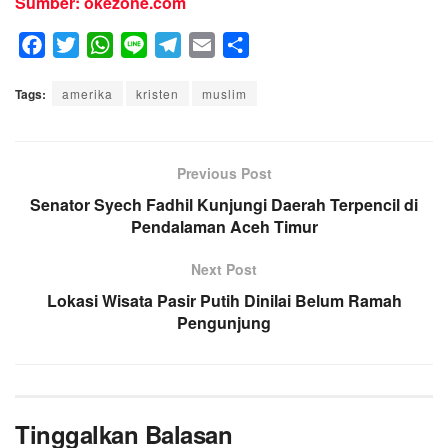
Sumber: okezone.com
F
T
W
L
T
E
S
a
w
h
i
e
m
h
Tags:
c
amerika
i
a
kristen
n
l
muslim
a
a
e
t
t
e
e
i
r
b
t
s
g
l
e
o
e
A
Previous Post
r
o
r
p
a
Senator Syech Fadhil Kunjungi Daerah Terpencil di
k
p
Pendalaman Aceh Timur
m
Next Post
Lokasi Wisata Pasir Putih Dinilai Belum Ramah
Pengunjung
Tinggalkan Balasan